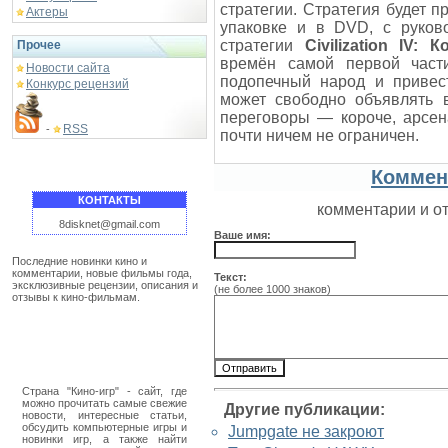
стратегии. Стратегия будет п
Актеры
упаковке и в DVD, с руково
стратегии
Civilization IV: 
Прочее
времён самой первой част
Новости сайта
подопечный народ и привес
Конкурс рецензий
может свободно объявлять в
переговоры — короче, арсе
RSS
-
почти ничем не ограничен.
Коммен
КОНТАКТЫ
комментарии и о
8disknet@gmail.com
Ваше имя:
Последние новинки кино и
комментарии, новые фильмы года,
Текст:
эксклюзивные рецензии, описания и
(не более 1000 знаков)
отзывы к кино-фильмам.
Страна "Кино-игр" - сайт, где
можно прочитать самые свежие
Другие публикации:
новости, интересные статьи,
обсудить компьютерные игры и
Jumpgate не закроют
новинки игр, а также найти