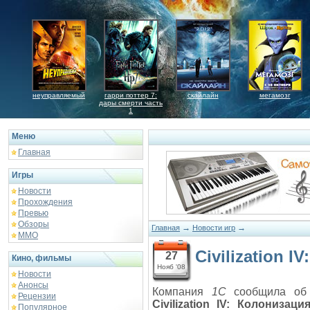
неуправляемый
гарри поттер 7:
скайлайн
мегамозг
дары смерти часть
1
Меню
Главная
Игры
Новости
Прохождения
Превью
Обзоры
→
→
Главная
Новости игр
ММО
Civilization 
27
Кино, фильмы
Нояб '08
Новости
Анонсы
Компания
1С
сообщила об 
Рецензии
Civilization IV: Колонизаци
Популярное