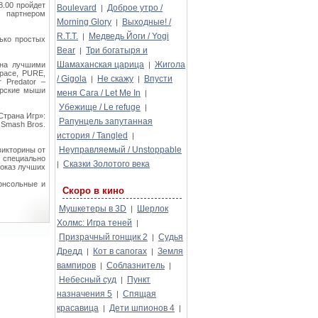
8.00 пройдет
Boulevard
Доброе утро /
|
м партнером
Morning Glory
Выходные! /
|
R.T.T.
Медведь Йоги / Yogi
|
ько простых
Bear
Три богатыря и
|
Шамаханская царица
Жигола
ена лучшими
|
Space, PURE,
/ Gigola
Не скажу
Впусти
|
|
 Predator –
ерские мыши
меня Сага / Let Me In
|
Убежище / Le refuge
|
Страна Игр»:
Рапунцель запутанная
r Smash Bros.
история / Tangled
|
Неуправляемый / Unstoppable
викторины от
 специально
Сказки Золотого века
|
показ лучших
онсольные и
Скоро в кино
Мушкетеры в 3D
Шерлок
|
Холмс: Игра теней
|
Призрачный гонщик 2
Судья
|
Дредд
Кот в сапогах
Земля
|
|
вампиров
Соблазнитель
|
|
Небесный суд
Пункт
|
назначения 5
Спящая
|
красавица
Дети шпионов 4
|
|