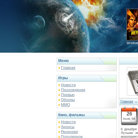
неупра
Меню
Главная
Игры
Новости
Прохождения
Превью
Обзоры
Главная
ММО
26
Кино, фильмы
Нояб '08
Новости
Анонсы
6 декабря
Рецензии
Лучшие и
Популярное
мероприяти