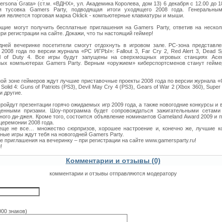
ersona Grata» (ст.м. «ВДНХ», ул. Академика Королева, дом 13) 6 декабря с 12.00 до 1
я тусовка Gamers Party, подводящая итоги уходящего 2008 года. Генеральны
ия является торговая марка Oklick - компьютерные клавиатуры и мыши.
щие могут получить бесплатные приглашения на Gamers Party, ответив на нескол
ри регистрации на сайте. Докажи, что ты настоящий геймер!
дней вечеринке посетители смогут отдохнуть в игровом зале. РС-зона представл
 2008 года по версии журнала «РС ИГРЫ»: Fallout 3, Far Cry 2, Red Alert 3, Dead 
ll of Duty 4. Все игры будут запущены на сверхмощных игровых станциях Acer
ых компьютерах Gamers Party. Верным «оружием» киберспортсменов станут гейм
ной зоне геймеров ждут лучшие приставочные проекты 2008 года по версии журнала «
 Solid 4: Guns of Patriots (PS3), Devil May Cry 4 (PS3), Gears of War 2 (Xbox 360), Supe
 и другие.
ройдут презентации горячо ожидаемых игр 2009 года, а также новогодние конкурсы и 
ценными призами. Шоу-программа будет сопровождаться зажигательными сетами
ного ди-джея. Кроме того, состоится объявление номинантов Gameland Award 2009 и 
церемонии 2008 года.
еще не все… множество сюрпризов, хорошее настроение и, конечно же, лучшие к
ые игры ждут тебя на новогодней Gamers Party.
 приглашения на вечеринку – при регистрации на сайте www.gamersparty.ru!
!
Комментарии и отзывы (0)
комментарии и отзывы отправляются модератору
000 знаков)