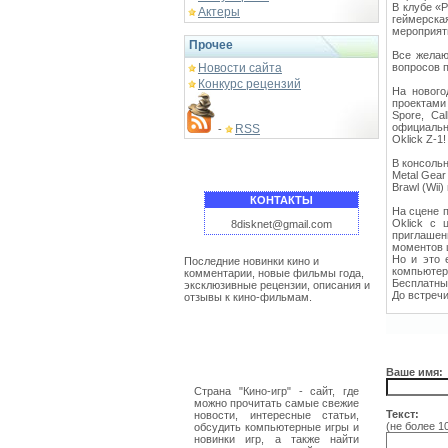
В клубе «P
Актеры
геймерска
мероприят
Прочее
Все желаю
Новости сайта
вопросов п
Конкурс рецензий
На нового
проектами
Spore, Ca
официальн
RSS
-
Oklick Z-1!
В консоль
Metal Gear
Brawl (Wii)
КОНТАКТЫ
На сцене п
Oklick с 
8disknet@gmail.com
приглашен
моментов 
Но и это 
Последние новинки кино и
компьютерн
комментарии, новые фильмы года,
Бесплатные
эксклюзивные рецензии, описания и
До встречи
отзывы к кино-фильмам.
Ваше имя:
Страна "Кино-игр" - сайт, где
можно прочитать самые свежие
Текст:
новости, интересные статьи,
(не более 1
обсудить компьютерные игры и
новинки игр, а также найти