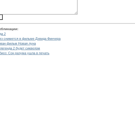
убликации:
да 2
вз снимется в фильме Дэвида Финчера
ван фильм Новая луна
легенда 2 будет сиквелом
биоз: Сон разума ушла в печать