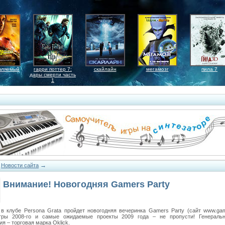
вляемый
гарри поттер 7:
скайлайн
мегамозг
пила 7
дары смерти часть
1
→
→
Новости сайта
Внимание! Новогодняя Gamers Party
 в клубе Persona Grata пройдет новогодняя вечеринка Gamers Party (сайт www.game
гры 2008-го и самые ожидаемые проекты 2009 года – не пропусти! Генераль
я – торговая марка Oklick.