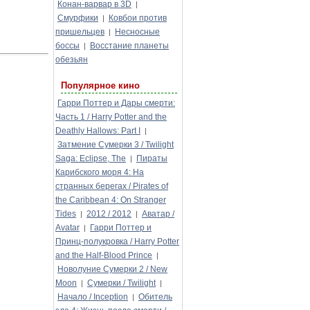
Конан-варвар в 3D
|
Смурфики
Ковбои против
|
пришельцев
Несносные
|
боссы
Восстание планеты
|
обезьян
Популярное кино
Гарри Поттер и Дары смерти:
Часть 1 / Harry Potter and the
Deathly Hallows: Part I
|
Затмение Сумерки 3 / Twilight
Saga: Eclipse, The
Пираты
|
Карибского моря 4: На
странных берегах / Pirates of
the Caribbean 4: On Stranger
Tides
2012 / 2012
Аватар /
|
|
Avatar
Гарри Поттер и
|
Принц-полукровка / Harry Potter
and the Half-Blood Prince
|
Новолуние Сумерки 2 / New
Moon
Сумерки / Twilight
|
|
Начало / Inception
Обитель
|