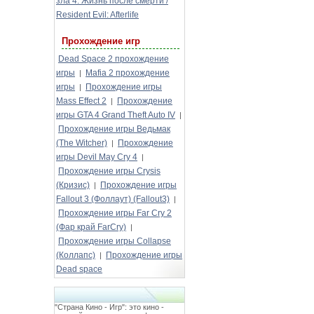
зла 4: Жизнь после смерти /
Resident Evil: Afterlife
Прохождение игр
Dead Space 2 прохождение
игры
Mafia 2 прохождение
|
игры
Прохождение игры
|
Mass Effect 2
Прохождение
|
игры GTA 4 Grand Theft Auto IV
|
Прохождение игры Ведьмак
(The Witcher)
Прохождение
|
игры Devil May Cry 4
|
Прохождение игры Crysis
(Кризис)
Прохождение игры
|
Fallout 3 (Фоллаут) (Fallout3)
|
Прохождение игры Far Cry 2
(Фар край FarCry)
|
Прохождение игры Collapse
(Коллапс)
Прохождение игры
|
Dead space
"Страна Кино - Игр": это кино -