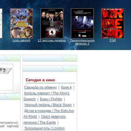
союз зверей
13 чертова дюжина
Паранормальное
РЭД
явление 2
Сегодня в кино
Свадьба по обмену
Крик 4
|
|
Король говорит / The King's
Speech
Боец / Fighter
|
|
Черный лебедь / Black Swan
|
Детки в порядке / The Kids Are
All Right
Орел девятого
|
легиона / The Eagle
rsparty.ru).
|
ный партнер
Телохранитель / London