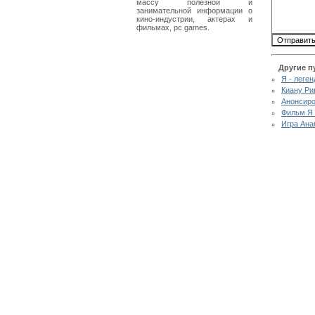
массу полезной и
занимательной информации о
кино-индустрии, актерах и
фильмах, pc games.
Другие п
Я - леген
Киану Ри
Анонсиро
Фильм Я 
Игра Ана