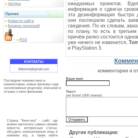
ожидаемых проектов. Вдо
Актеры
информация о сдвигах срок
Прочее
эта дезинформация быстро д
они поспешили сделать заяв
Новости сайта
сведения. По их словам, ави
Конкурс рецензий
по плану, то есть в третье
причём релиз состоится однов
RSS
-
уже ничего не изменится,
Tom
и PlayStation 3.
Коммен
КОНТАКТЫ
8disknet@gmail.com
комментарии и о
Ваше имя:
Последние новинки кино и
комментарии, новые фильмы года,
эксклюзивные рецензии, описания и
отзывы к кино-фильмам.
Текст:
(не более 1000 знаков)
Страна "Кино-игр" - сайт, где
можно прочитать самые свежие
новости, интересные статьи,
обсудить компьютерные игры и
Другие публикации:
новинки игр, а также найти