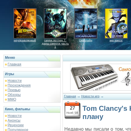
неуправляемый
гарри поттер 7:
скайлайн
мегамозг
дары смерти часть
1
Меню
Главная
Игры
Новости
Прохождения
Превью
Обзоры
→
→
Главная
Новости игр
ММО
Tom Clancy's
27
Кино, фильмы
Нояб '08
плану
Новости
Анонсы
Рецензии
Недавно мы писали о том, ч
Популярное