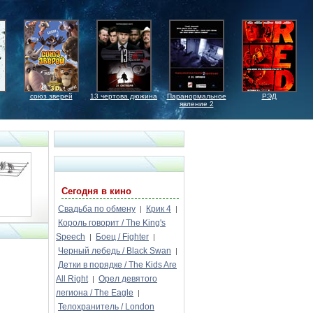
союз зверей
13 чертова дюжина
Паранормальное
РЭД
явление 2
Сегодня в кино
Свадьба по обмену
Крик 4
|
|
Король говорит / The King's
Speech
Боец / Fighter
|
|
Черный лебедь / Black Swan
|
Детки в порядке / The Kids Are
All Right
Орел девятого
|
легиона / The Eagle
|
Телохранитель / London