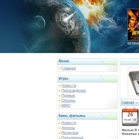
неупра
Меню
Главная
Игры
Новости
Прохождения
Превью
Обзоры
Главная
ММО
26
Кино, фильмы
Нояб '08
Новости
Анонсы
Фильм Я л
Рецензии
Новинки 
Популярное