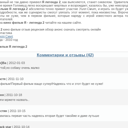
анный не так давно приквел
Я легенда 2
, как выясняется, станет сиквелом. Удивител
е время Голливуд легко воскрешает мертвых и возрождает, казалось бы, уже невозро
льме Я легенда 2
абсолютно точно примет участие
Уилл Смит
, и играть он будет 
Подробности, как же сценаристы смогут увязать этот момент, пока неизвестны. Впро
ты не хуже, чем в первом фильме, которые наряду с игрой известного актера то
итателей.
на
кино фильм Я - легенда 2
читайте на нашем сайте.
 2
кино фильм отзыв рецензия обзор анонс скачать смотреть онлайн
нтастика
илл Смит
а - 2010 год
ильм Я легенда 2
Комментарии и отзывы (42)
[k]Ba
| 2012-01-03
той,но собаку очень жалко
астя
| 2011-11-10
фильм!Первый фильм ваще супер!Надеюсь что и этот будет не хуже!
аня
| 2011-10-18
иги мржете назвать..
остян
| 2011-10-15
вилась первая часть надеюсь вторая будет такойже и даже лутьше
ack star
| 2011-10-14