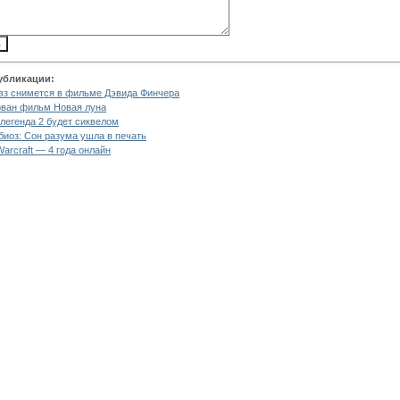
убликации:
вз снимется в фильме Дэвида Финчера
ван фильм Новая луна
легенда 2 будет сиквелом
биоз: Сон разума ушла в печать
Warcraft — 4 года онлайн