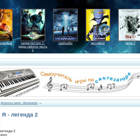
вляемый
гарри поттер 7:
скайлайн
мегамозг
пила 7
дары смерти часть
1
→
→
Анонсы кино, фильмов
Я - легенда 2
егенда 2
кино