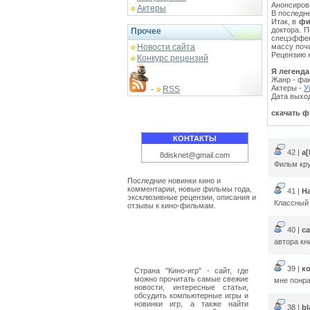
Анонсиров
Актеры
В последне
Итак, в
фи
доктора. 
Прочее
спецэффек
Новости сайта
массу поч
Рецензию 
Конкурс рецензий
Я легенда
Жанр - фа
Актеры -
У
RSS
-
Дата выход
скачать ф
КОНТАКТЫ
42 |
a
8disknet@gmail.com
Фильм кру
Последние новинки кино и
комментарии, новые фильмы года,
41 |
Н
эксклюзивные рецензии, описания и
Классный 
отзывы к кино-фильмам.
40 |
с
автора кн
39 |
к
Страна "Кино-игр" - сайт, где
можно прочитать самые свежие
мне понра
новости, интересные статьи,
обсудить компьютерные игры и
новинки игр, а также найти
38 |
bl