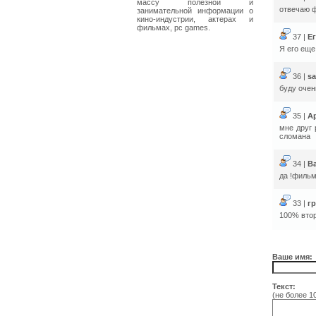
массу полезной и
отвечаю 
занимательной информации о
кино-индустрии, актерах и
фильмах, pc games.
37 |
Е
Я его еще
36 |
s
буду очен
35 |
А
мне друг 
сломана
34 |
В
да !фильм
33 |
г
100% втор
Ваше имя:
Текст:
(не более 1