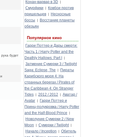
Конан-варвар в 3D
|
Смурфики
Ковбои против
|
пришельцев
Несносные
|
боссы
Восстание планеты
|
обезьян
Популярное кино
Гарри Поттер и Дары смерти:
Часть 1 / Harry Potter and the
 рука будет
Deathly Hallows: Part I
|
Затмение Сумерки 3 / Twilight
Saga: Eclipse, The
Пираты
|
Карибского моря 4: На
ти
странных берегах / Pirates of
the Caribbean 4: On Stranger
Tides
2012 / 2012
Аватар /
|
|
Avatar
Гарри Поттер и
|
Принц-полукровка / Harry Potter
and the Half-Blood Prince
|
Новолуние Сумерки 2 / New
Moon
Сумерки / Twilight
|
|
Начало / Inception
Обитель
|