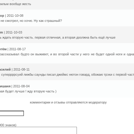
фильм вообще жесть
гор
| 2011-10-08
 не смотрел, но хочю. Ну как страшный?
am
| 2011-10-03
ь ждать вторую часть. первая отличная, а вторая доолжна быть ещё лучше
ртём
| 2011-08-17
рассказывал будто он выживет, и во второй части у него не будет одной ноги и одна
асилий
| 2011-08-11
 суперрррсуий лижбы саунды писал джеймс нютон говард, обожаю трэки с первой час
ришаня
| 2011-08-04
ая будет лучше ! жду вторую часть )
комментарии и отзывы отправляются модератору
000 знаков)