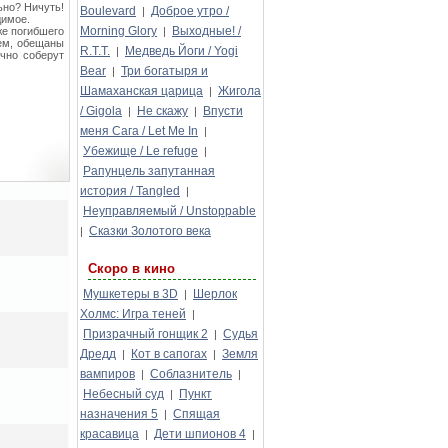
ьно? Ничуть!
Boulevard
Доброе утро /
|
димое.
Morning Glory
Выходные! /
уже погибшего
|
чем, обещаны
R.T.T.
Медведь Йоги / Yogi
|
чно соберут
Bear
Три богатыря и
|
Шамаханская царица
Жигола
|
/ Gigola
Не скажу
Впусти
|
|
меня Сага / Let Me In
|
Убежище / Le refuge
|
Рапунцель запутанная
история / Tangled
|
Неуправляемый / Unstoppable
Сказки Золотого века
|
Скоро в кино
Мушкетеры в 3D
Шерлок
|
Холмс: Игра теней
|
Призрачный гонщик 2
Судья
|
Дредд
Кот в сапогах
Земля
|
|
вампиров
Соблазнитель
|
|
Небесный суд
Пункт
|
назначения 5
Спящая
|
красавица
Дети шпионов 4
|
|