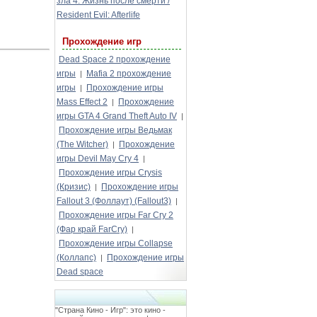
зла 4: Жизнь после смерти /
Resident Evil: Afterlife
Прохождение игр
Dead Space 2 прохождение
игры
Mafia 2 прохождение
|
игры
Прохождение игры
|
Mass Effect 2
Прохождение
|
игры GTA 4 Grand Theft Auto IV
|
Прохождение игры Ведьмак
(The Witcher)
Прохождение
|
игры Devil May Cry 4
|
Прохождение игры Crysis
(Кризис)
Прохождение игры
|
Fallout 3 (Фоллаут) (Fallout3)
|
Прохождение игры Far Cry 2
(Фар край FarCry)
|
Прохождение игры Collapse
(Коллапс)
Прохождение игры
|
Dead space
"Страна Кино - Игр": это кино -