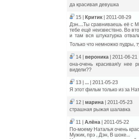
да красивая девушка
15 |
Критик
| 2011-08-29
Дэн....Ты сравниваешь её с 
тебе ещё неизвествно. Во вто
и там вся штукатурка отвали
Только что немножко пудры, 
14 |
вероника
| 2011-06-21
она-очень красивая!у нее р
видели??
13 |
...
| 2011-05-23
Я этот фильм только из за На
12 |
марина
| 2011-05-23
страшная рыжая шалавка
11 |
Алёна
| 2011-05-22
По-моему Наталья очень крас
Мужик, прэ , Дэн, В шоке...