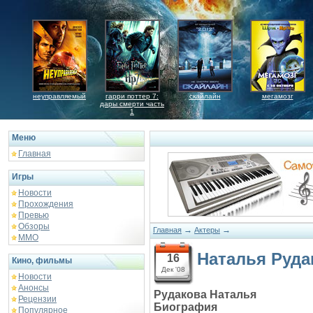
неуправляемый
гарри поттер 7:
скайлайн
мегамозг
дары смерти часть
1
Меню
Главная
Игры
Новости
Прохождения
Превью
Обзоры
→
→
Главная
Актеры
ММО
Наталья Руда
16
Кино, фильмы
Дек '08
Новости
Анонсы
Рудакова Наталья
Рецензии
Биография
Популярное