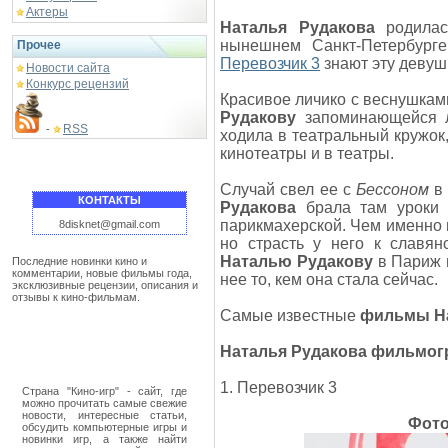
Актеры
Наталья Рудакова
родилас
нынешнем Санкт-Петербург
Прочее
Перевозчик 3
знают эту девушк
Новости сайта
Конкурс рецензий
Красивое личико с веснушкам
Рудакову
запоминающейся л
RSS
-
ходила в театральный кружок,
кинотеатры и в театры.
Случай свел ее с
Бессоном
в 
КОНТАКТЫ
Рудакова
брала там уроки 
парикмахерской. Чем именно
8disknet@gmail.com
но страсть у него к славян
Наталью Рудакову
в Париж и
Последние новинки кино и
комментарии, новые фильмы года,
нее то, кем она стала сейчас.
эксклюзивные рецензии, описания и
отзывы к кино-фильмам.
Самые известные
фильмы На
Наталья Рудакова фильмо
1. Перевозчик 3
Страна "Кино-игр" - сайт, где
можно прочитать самые свежие
новости, интересные статьи,
Фото
обсудить компьютерные игры и
новинки игр, а также найти