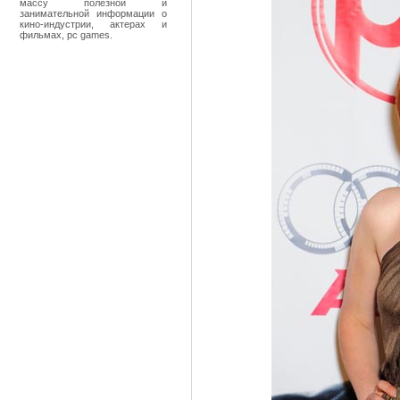
массу полезной и
занимательной информации о
кино-индустрии, актерах и
фильмах, pc games.