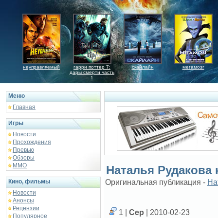
неуправляемый
гарри поттер 7:
скайлайн
мегамозг
дары смерти часть
1
Меню
Главная
Игры
Новости
Прохождения
Превью
Обзоры
ММО
Наталья Рудакова
Кино, фильмы
Оригинальная публикация -
На
Новости
Анонсы
Рецензии
1 |
Сер
| 2010-02-23
Популярное