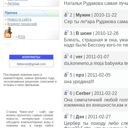
Наталья Рудакова самая лучш
Актеры
Прочее
2 |
Мужик
| 2010-11-22
Новости сайта
Сер ты ло*ара Рудакова сама
Конкурс рецензий
3 |
В шоке
| 2010-12-26
RSS
-
Блеать, страшная ж она, ужас
надо было Бессону кого-то тип
4 |
ver
| 2011-01-07
КОНТАКТЫ
da,konewno,a moja babywka te
8disknet@gmail.com
5 |
прэ
| 2011-02-05
Последние новинки кино и
комментарии, новые фильмы года,
она уродина!!!
эксклюзивные рецензии, описания и
отзывы к кино-фильмам.
6 |
Cerber
| 2011-02-22
Она симпатичней любой голл
изюминка во внешности,как и у
Страна "Кино-игр" - сайт, где
можно прочитать самые свежие
7 |
Дэн
| 2011-02-27
новости, интересные статьи,
обсудить компьютерные игры и
Цербер ты походу либо сле
новинки игр, а также найти