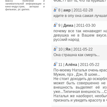
Фокс?? Бл*ть, что ты куришь?
массу полезной и
занимательной информации о
кино-индустрии, актерах и
фильмах, pc games.
8 |
амр
| 2011-02-28
идите в опу она самая лучшая
9 |
Дима
| 2011-03-30
почему все так ненавидят н
девушка не в Вашем вкусе..
русский народ
10 |
Яя
| 2011-05-22
Она страшна как смерть...
11 |
Алёна
| 2011-05-22
По-моему Наталья очень крас
Мужик, прэ , Дэн, В шоке...
Не стоит доходить до оскорбл
может быть совершенно не т
внешность выделяет её из
уже...Типичная внешность ...С
Наталья же наоборот, необы
признать и увидеть красоту в