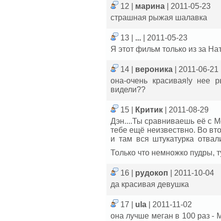
12 |
марина
| 2011-05-23
страшная рыжая шалавка
13 |
...
| 2011-05-23
Я этот фильм только из за На
14 |
вероника
| 2011-06-21
она-очень красивая!у нее р
видели??
15 |
Критик
| 2011-08-29
Дэн....Ты сравниваешь её с 
тебе ещё неизвествно. Во вто
и там вся штукатурка отвали
Только что немножко пудры, 
16 |
рудокоп
| 2011-10-04
да красивая девушка
17 |
ula
| 2011-11-02
она лучше меган в 100 раз - 