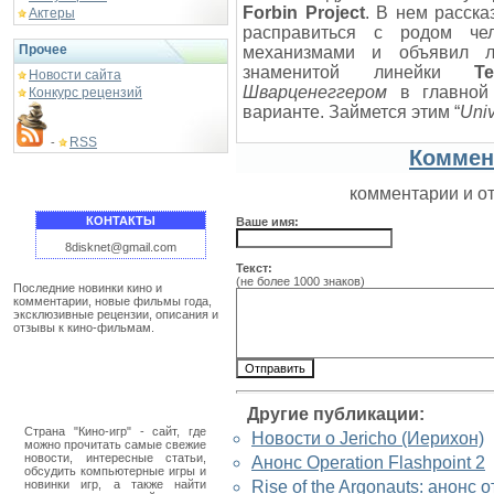
Forbin Project
. В нем расска
Актеры
расправиться с родом чел
Прочее
механизмами и объявил л
знаменитой линейки
Т
Новости сайта
Шварценеггером
в главной 
Конкурс рецензий
варианте. Займется этим “
Univ
RSS
-
Коммен
комментарии и о
КОНТАКТЫ
Ваше имя:
8disknet@gmail.com
Текст:
(не более 1000 знаков)
Последние новинки кино и
комментарии, новые фильмы года,
эксклюзивные рецензии, описания и
отзывы к кино-фильмам.
Другие публикации:
Страна "Кино-игр" - сайт, где
Новости о Jericho (Иерихон)
можно прочитать самые свежие
новости, интересные статьи,
Анонс Operation Flashpoint 2
обсудить компьютерные игры и
новинки игр, а также найти
Rise of the Argonauts: анонс 