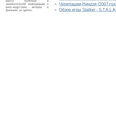
массу полезной и
Черепашки-Ниндзя (2007 год
занимательной информации о
кино-индустрии, актерах и
Обзор игры Stalker - S.T.A.L.
фильмах, pc games.