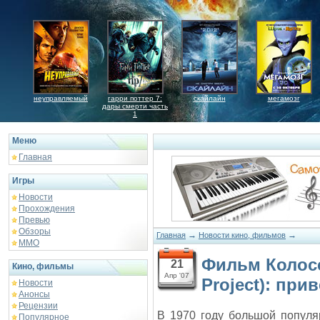
неуправляемый
гарри поттер 7:
скайлайн
мегамозг
дары смерти часть
1
Меню
Главная
Игры
Новости
Прохождения
Превью
Обзоры
→
→
Главная
Новости кино, фильмов
ММО
Фильм Колосс
21
Кино, фильмы
Апр '07
Project): при
Новости
Анонсы
Рецензии
В 1970 году большой попул
Популярное