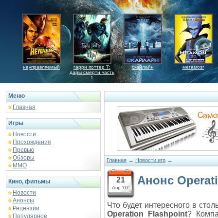
неуправляемый
гарри поттер 7:
скайлайн
мегамозг
дары смерти часть
1
Меню
Главная
Игры
Новости
Прохождения
Превью
Обзоры
→
→
Главная
Новости игр
ММО
Анонс Operati
21
Кино, фильмы
Апр '07
Новости
Анонсы
Что будет интересного в сто
Рецензии
Operation Flashpoint
? Компа
Популярное