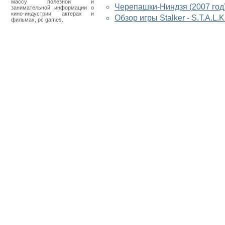
массу полезной и
Черепашки-Ниндзя (2007 год
занимательной информации о
кино-индустрии, актерах и
Обзор игры Stalker - S.T.A.L.
фильмах, pc games.