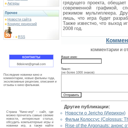
грядущего проекта, обещает
Актеры
современной графикой, с
режимом мультиплеера. Дру
Прочее
лишь, что игра будет разр
Новости сайта
Также известно, что выход 
Конкурс рецензий
2008 год.
RSS
-
Коммен
комментарии и о
Ваше имя:
КОНТАКТЫ
8disknet@gmail.com
Текст:
(не более 1000 знаков)
Последние новинки кино и
комментарии, новые фильмы года,
эксклюзивные рецензии, описания и
отзывы к кино-фильмам.
Другие публикации:
Страна "Кино-игр" - сайт, где
Новости о Jericho (Иерихон)
можно прочитать самые свежие
новости, интересные статьи,
Фильм Колоссус (Colossus: Th
обсудить компьютерные игры и
Rise of the Argonauts: анонс 
новинки игр, а также найти