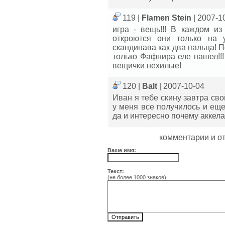
119 |
Flamen Stein
| 2007-1
игра - вещь!!! В каждом из
откроются они только на
скандинава как два пальца! П
только Фафнира еле нашел!!!
вещички нехилые!
120 |
Balt
| 2007-10-04
Иван я тебе скину завтра сво
у меня все получилось и еще
да и интересно почему аккел
комментарии и о
Ваше имя:
Текст:
(не более 1000 знаков)