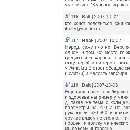
уже викинг 73 уровня играю 
116 |
Balt
| 2007-10-02
кто хочет поделиться фишка
ilazer@yander.ru
117 |
Иван
| 2007-10-02
Народ, сижу плотно. Версия 
одном и том же месте глюк
греции после харона... прошё
могу перейти на героя... кто-
vi@mail.ru В ответ обещаю ск
и слитки) и малость сапфира..
118 |
Balt
| 2007-10-03
Еще один совет я выбираю п
и здоровье например у меня 
д. такая же тема с кольцам
параметры за 200 а на энер
рукавицей 530-650 и критич
оружие рядом не стояло... та
процент к поиску магических 
мыло кому интересно