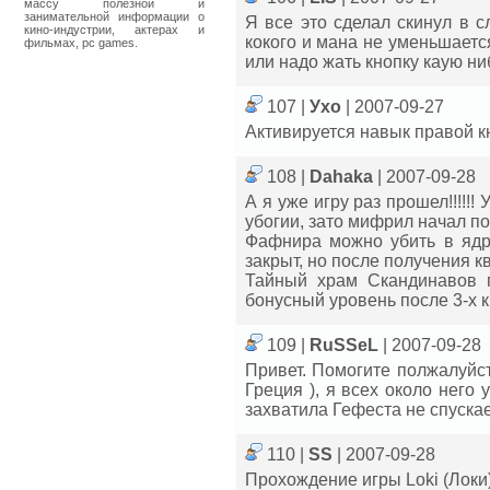
массу полезной и
занимательной информации о
Я все это сделал скинул в с
кино-индустрии, актерах и
кокого и мана не уменьшаетс
фильмах, pc games.
или надо жать кнопку каую н
107 |
Ухо
| 2007-09-27
Активируется навык правой 
108 |
Dahaka
| 2007-09-28
А я уже игру раз прошел!!!!!
убогии, зато мифрил начал по
Фафнира можно убить в ядр
закрыт, но после получения к
Тайный храм Скандинавов по
бонусный уровень после 3-х 
109 |
RuSSeL
| 2007-09-28
Привет. Помогите полжалуйст
Греция ), я всех около него
захватила Гефеста не спускае
110 |
SS
| 2007-09-28
Прохождение игры Loki (Локи