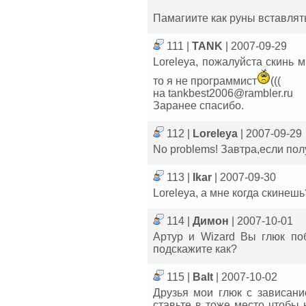
Памагиите как руны вставлят
111 |
TANK
| 2007-09-29
Loreleya, пожалуйста скинь 
то я не программист
(((
на tankbest2006@rambler.ru
Заранее спасибо.
112 |
Loreleya
| 2007-09-29
No problems! Завтра,если пол
113 |
Ikar
| 2007-09-30
Loreleya, а мне когда скинешь
114 |
Димон
| 2007-10-01
Артур и Wizard Вы глюк по
подскажите как?
115 |
Balt
| 2007-10-02
Друзья мои глюк с зависани
ставьте в тоже место чтобы 