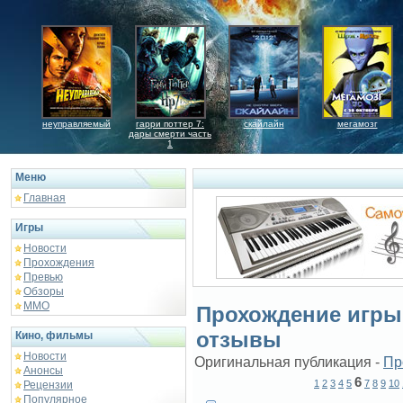
неуправляемый
гарри поттер 7:
скайлайн
мегамозг
дары смерти часть
1
Меню
Главная
Игры
Новости
Прохождения
Превью
Обзоры
ММО
Прохождение игры 
отзывы
Кино, фильмы
Новости
Оригинальная публикация -
Пр
Анонсы
6
1
2
3
4
5
7
8
9
10
Рецензии
Популярное