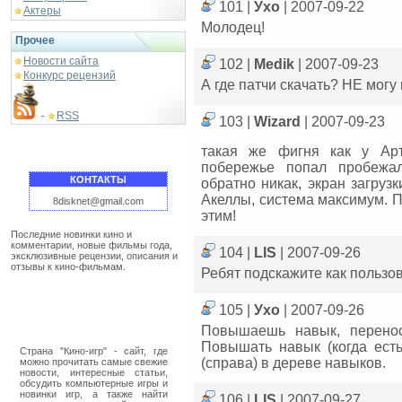
101 |
Ухо
| 2007-09-22
Актеры
Молодец!
Прочее
Новости сайта
102 |
Medik
| 2007-09-23
Конкурс рецензий
А где патчи скачать? НЕ могу 
RSS
-
103 |
Wizard
| 2007-09-23
такая же фигня как у Арт
побережье попал пробежал
КОНТАКТЫ
обратно никак, экран загрузк
Акеллы, система максимум. По
8disknet@gmail.com
этим!
Последние новинки кино и
комментарии, новые фильмы года,
104 |
LIS
| 2007-09-26
эксклюзивные рецензии, описания и
отзывы к кино-фильмам.
Ребят подскажите как пользо
105 |
Ухо
| 2007-09-26
Повышаешь навык, перенос
Повышать навык (когда есть
Страна "Кино-игр" - сайт, где
(справа) в дереве навыков.
можно прочитать самые свежие
новости, интересные статьи,
обсудить компьютерные игры и
новинки игр, а также найти
106 |
LIS
| 2007-09-27