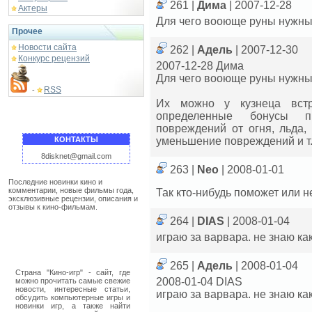
261 |
Дима
| 2007-12-28
Актеры
Для чего вооюще руны нужн
Прочее
Новости сайта
262 |
Адель
| 2007-12-30
Конкурс рецензий
2007-12-28 Дима
Для чего вооюще руны нужн
RSS
-
Их можно у кузнеца вст
определенные бонусы п
повреждений от огня, льда,
КОНТАКТЫ
уменьшение повреждений и т.
8disknet@gmail.com
263 |
Neo
| 2008-01-01
Последние новинки кино и
комментарии, новые фильмы года,
Так кто-нибудь поможет или н
эксклюзивные рецензии, описания и
отзывы к кино-фильмам.
264 |
DIAS
| 2008-01-04
играю за варвара. не знаю ка
265 |
Адель
| 2008-01-04
Страна "Кино-игр" - сайт, где
2008-01-04 DIAS
можно прочитать самые свежие
новости, интересные статьи,
играю за варвара. не знаю ка
обсудить компьютерные игры и
новинки игр, а также найти