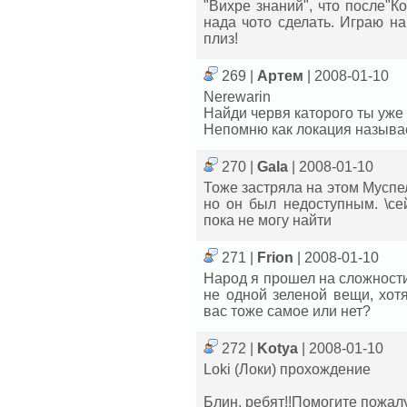
"Вихре знаний", что после"Ко
нада чото сделать. Играю н
плиз!
269 |
Артем
| 2008-01-10
Nerewarin
Найди червя каторого ты уже 
Непомню как локация называ
270 |
Gala
| 2008-01-10
Тоже застряла на этом Муспел
но он был недоступным. \се
пока не могу найти
271 |
Frion
| 2008-01-10
Народ я прошел на сложности
не одной зеленой вещи, хот
вас тоже самое или нет?
272 |
Kotya
| 2008-01-10
Loki (Локи) прохождение
Блин, ребят!!Помогите пожалу