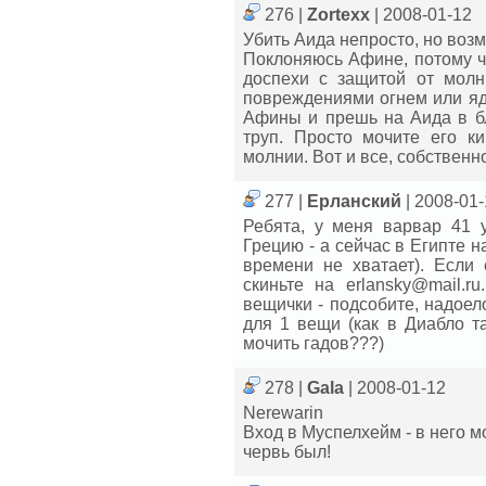
276 |
Zortexx
| 2008-01-12
Убить Аида непросто, но возм
Поклоняюсь Афине, потому ч
доспехи с защитой от мол
повреждениями огнем или яд
Афины и прешь на Аида в бл
труп. Просто мочите его ки
молнии. Вот и все, собственн
277 |
Ерланский
| 2008-01
Ребята, у меня варвар 41 
Грецию - а сейчас в Египте н
времени не хватает). Если
скиньте на erlansky@mail.
вещички - подсобите, надоело
для 1 вещи (как в Диабло та
мочить гадов???)
278 |
Gala
| 2008-01-12
Nerewarin
Вход в Муспелхейм - в него м
червь был!