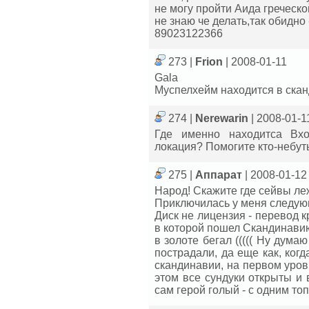
не могу пройти Аида греческо
не знаю че делать,так обидно
89023122366
273 |
Frion
| 2008-01-11
Gala
Муспелхейм находится в ска
274 |
Nerewarin
| 2008-01-1
Где именно находитса Вх
локация? Помогите кто-небуть!
275 |
Аппарат
| 2008-01-12
Народ! Скажите где сейвы ле
Приключилась у меня следующ
Диск не лицензия - перевод к
в которой пошел Скандинавию
в золоте бегал ((((( Ну дума
пострадали, да еще как, когд
скандинавии, на первом уров
этом все сундуки открыты и 
сам герой голый - с одним топор