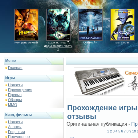
неуправляемый
гарри поттер 7:
скайлайн
мегамозг
дары смерти часть
1
Меню
Главная
Игры
Новости
Прохождения
Превью
Обзоры
ММО
Прохождение игры 
отзывы
Кино, фильмы
Новости
Оригинальная публикация -
Пр
Анонсы
1
2
3
4
5
6
7
8
9
10
Рецензии
Популярное