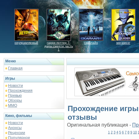
неуправляемый
гарри поттер 7:
скайлайн
мегамозг
дары смерти часть
1
Меню
Главная
Игры
Новости
Прохождения
Превью
Обзоры
ММО
Прохождение игры 
отзывы
Кино, фильмы
Новости
Оригинальная публикация -
Пр
Анонсы
1
2
3
4
5
6
7
8
9
10
Рецензии
Популярное