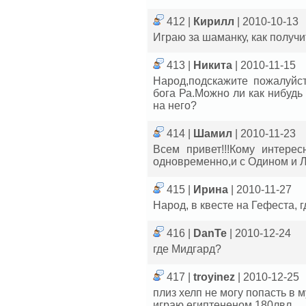
412 |
Кирилл
| 2010-10-13
Играю за шаманку, как получи
413 |
Никита
| 2010-11-15
Народ,подскажите пожалуйст
бога Ра.Можно ли как нибудь 
на него?
414 |
Шамил
| 2010-11-23
Всем привет!!!Кому интерес
одновременно,и с Одином и 
415 |
Ирина
| 2010-11-27
Народ, в квесте на Гефеста, 
416 |
DanTe
| 2010-12-24
где Мидгард?
417 |
troyinez
| 2010-12-25
плиз хелп не могу попасть в 
играю египтененом 180лвл