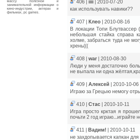
массу полезной и
406 |
іііі
| 2010-07-20
занимательной информации о
как использувать навики??
кино-индустрии, актерах и
фильмах, pc games.
407 |
Клео
| 2010-08-16
В локации Топи Блутвассер 
небольшая стайка справа к
холме, забраться туда не мог
хрень(((
408 |
war
| 2010-08-30
Люди у меня достаточно бол
не выпала ни одна жёлтая,кр
409 |
Алексей
| 2010-10-06
Играю за Грецыю немогу отры
410 |
Стас
| 2010-10-11
Игра просто крктая я проше
почьти 2 год играю...играйте 
411 |
Вадим!
| 2010-10-11
не захдопывается капкан для 