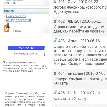
401 |
Olav
| 2010-05-23
Актеры
Логово Фафнира, которого пр
Прочее
Ядро вулкана.
Новости сайта
Конкурс рецензий
402 |
ЖЕКА
| 2010-06-11
Играю египетским колдуном,
RSS
дает, как перейти на уровень
-
403 |
Илья
| 2010-06-16
Ставьте патч, ибо всё о чём
КОНТАКТЫ
только на шару, капкан захл
8disknet@gmail.com
бегайте от него и шавок его 
убьёшь Бротна, если всё сдел
Последние новинки кино и
Я играл Скандинавом прошёл
комментарии, новые фильмы года,
эксклюзивные рецензии, описания и
отзывы к кино-фильмам.
404 |
виталик
| 2010-07-06
пещера Ульфдалир захожу вс
как бить
405 |
111!!!
| 2010-07-10
Страна "Кино-игр" - сайт, где
можно прочитать самые свежие
как зайти в Утгард
новости, интересные статьи,
обсудить компьютерные игры и
новинки игр, а также найти