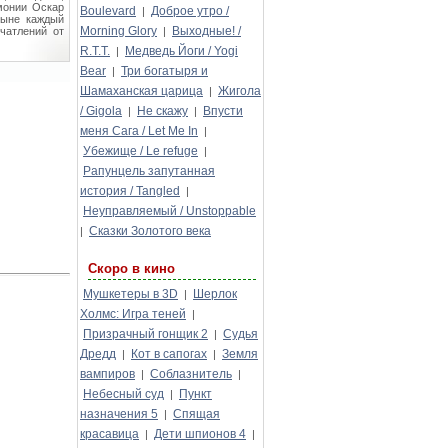
монии Оскар
Boulevard
Доброе утро /
|
ныне каждый
Morning Glory
Выходные! /
чатлений от
|
R.T.T.
Медведь Йоги / Yogi
|
Bear
Три богатыря и
|
Шамаханская царица
Жигола
|
/ Gigola
Не скажу
Впусти
|
|
меня Сага / Let Me In
|
Убежище / Le refuge
|
Рапунцель запутанная
история / Tangled
|
Неуправляемый / Unstoppable
Сказки Золотого века
|
Скоро в кино
Мушкетеры в 3D
Шерлок
|
Холмс: Игра теней
|
Призрачный гонщик 2
Судья
|
Дредд
Кот в сапогах
Земля
|
|
вампиров
Соблазнитель
|
|
Небесный суд
Пункт
|
назначения 5
Спящая
|
красавица
Дети шпионов 4
|
|