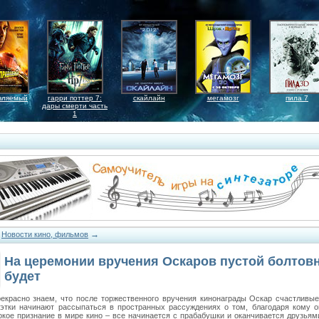
вляемый
гарри поттер 7:
скайлайн
мегамозг
пила 7
дары смерти часть
1
→
→
Новости кино, фильмов
На церемонии вручения Оскаров пустой болтовн
будет
екрасно знаем, что после торжественного вручения кинонаграды Оскар счастливые
уэтки начинают рассыпаться в пространных рассуждениях о том, благодаря кому о
окое признание в мире кино – все начинается с прабабушки и оканчивается друзьям