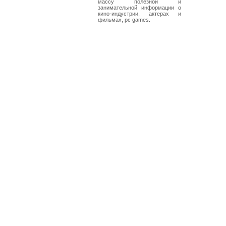
массу полезной и
занимательной информации о
кино-индустрии, актерах и
фильмах, pc games.