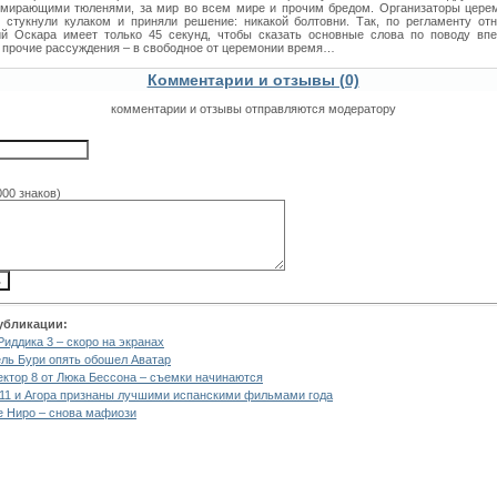
мирающими тюленями, за мир во всем мире и прочим бредом. Организаторы цере
о стукнули кулаком и приняли решение: никакой болтовни. Так, по регламенту от
й Оскара имеет только 45 секунд, чтобы сказать основные слова по поводу впе
А прочие рассуждения – в свободное от церемонии время…
Комментарии и отзывы (0)
комментарии и отзывы отправляются модератору
000 знаков)
убликации:
Риддика 3 – скоро на экранах
ль Бури опять обошел Аватар
ктор 8 от Люка Бессона – съемки начинаются
11 и Агора признаны лучшими испанскими фильмами года
е Ниро – снова мафиози