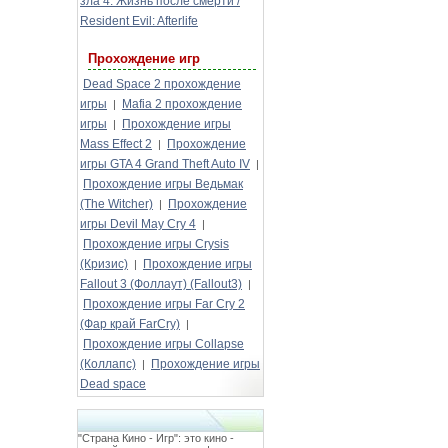
зла 4: Жизнь после смерти /
Resident Evil: Afterlife
Прохождение игр
Dead Space 2 прохождение
игры
Mafia 2 прохождение
|
игры
Прохождение игры
|
Mass Effect 2
Прохождение
|
игры GTA 4 Grand Theft Auto IV
|
Прохождение игры Ведьмак
(The Witcher)
Прохождение
|
игры Devil May Cry 4
|
Прохождение игры Crysis
(Кризис)
Прохождение игры
|
Fallout 3 (Фоллаут) (Fallout3)
|
Прохождение игры Far Cry 2
(Фар край FarCry)
|
Прохождение игры Collapse
(Коллапс)
Прохождение игры
|
Dead space
"Страна Кино - Игр": это кино -