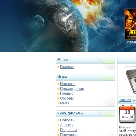
неупра
Меню
Главная
Игры
Новости
Прохождения
Превью
Обзоры
Главная
ММО
18
Кино, фильмы
Фев '10
Новости
Анонсы
Все мы пр
Рецензии
этой стат
Популярное
столь выс