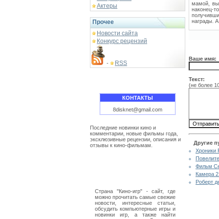
мамой, вы
Актеры
наконец-т
получивши
награды. 
Прочее
Новости сайта
Конкурс рецензий
Ваше имя:
RSS
-
Текст:
(не более 1
КОНТАКТЫ
8disknet@gmail.com
Последние новинки кино и
комментарии, новые фильмы года,
эксклюзивные рецензии, описания и
Другие п
отзывы к кино-фильмам.
Хроники 
Повелите
Фильм Се
Камера 2
Роберт д
Страна "Кино-игр" - сайт, где
можно прочитать самые свежие
новости, интересные статьи,
обсудить компьютерные игры и
новинки игр, а также найти