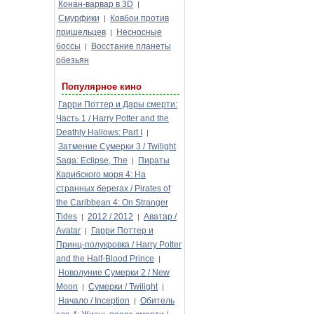
Конан-варвар в 3D
|
Смурфики
Ковбои против
|
пришельцев
Несносные
|
боссы
Восстание планеты
|
обезьян
Популярное кино
Гарри Поттер и Дары смерти:
Часть 1 / Harry Potter and the
Deathly Hallows: Part I
|
Затмение Сумерки 3 / Twilight
Saga: Eclipse, The
Пираты
|
Карибского моря 4: На
странных берегах / Pirates of
the Caribbean 4: On Stranger
Tides
2012 / 2012
Аватар /
|
|
Avatar
Гарри Поттер и
|
Принц-полукровка / Harry Potter
and the Half-Blood Prince
|
Новолуние Сумерки 2 / New
Moon
Сумерки / Twilight
|
|
Начало / Inception
Обитель
|