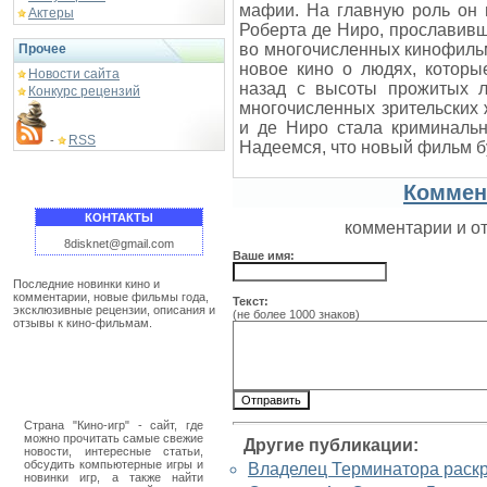
мафии. На главную роль он н
Актеры
Роберта де Ниро, прославивш
во многочисленных кинофильм
Прочее
новое кино о людях, которы
Новости сайта
назад с высоты прожитых л
Конкурс рецензий
многочисленных зрительских
и де Ниро стала криминальн
RSS
-
Надеемся, что новый фильм бу
Коммен
КОНТАКТЫ
комментарии и о
8disknet@gmail.com
Ваше имя:
Последние новинки кино и
комментарии, новые фильмы года,
Текст:
эксклюзивные рецензии, описания и
(не более 1000 знаков)
отзывы к кино-фильмам.
Страна "Кино-игр" - сайт, где
можно прочитать самые свежие
Другие публикации:
новости, интересные статьи,
обсудить компьютерные игры и
Владелец Терминатора раскр
новинки игр, а также найти