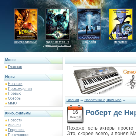
неуправляемый
гарри поттер 7:
скайлайн
мегамозг
дары смерти часть
1
Меню
Главная
Игры
Новости
Прохождения
Превью
Обзоры
→
→
Главная
Новости кино, фильмов
ММО
Роберт де Ни
16
Кино, фильмы
Фев '10
Новости
Анонсы
Похоже, есть актеры просто
Рецензии
Это, скорее всего, и понял 
Популярное