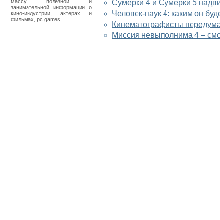
массу полезной и
Сумерки 4 и Сумерки 5 надв
занимательной информации о
Человек-паук 4: каким он буд
кино-индустрии, актерах и
фильмах, pc games.
Кинематографисты передума
Миссия невыполнима 4 – смо