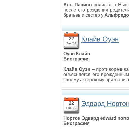
Аль Пачино
родился в Нью-Й
после его рождения родители
братьев и сестер у
Альфредо
Клайв Оуэн
22
Янв '09
Оуэн Клайв
Биография
Клайв Оуэн
– противоречивая
объясняется его врожденны
своему актерскому призванию
Эдвард Норто
22
Янв '09
Нортон Эдвард edward nort
Биография