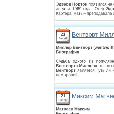
Эдвард Нортон
появился на 
августа 1969 года. Отец
Эдв
Картера, мать – преподавала 
Вентворт Милле
21
Янв '09
Миллер Вентворт (wentworth 
Биография
Судьба одного из популярн
Вентворта Миллера
, тесно 
Вентворт
является чуть ли 
нем кровей.
Максим Матве
21
Янв '09
Матвеев Максим
Биография