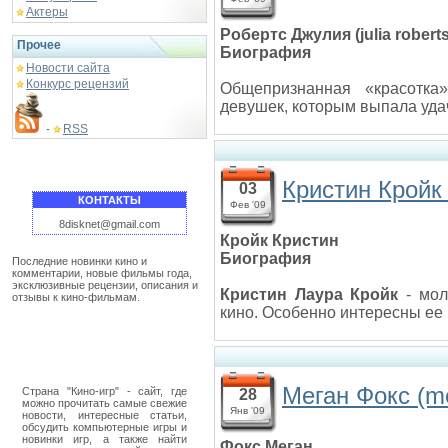
Актеры
Робертс Джулия (julia roberts
Прочее
Биография
Новости сайта
Конкурс рецензий
Общепризнанная «красотк
девушек, которым выпала уда
RSS
-
Кристин Кройк (
03
КОНТАКТЫ
Фев '09
8disknet@gmail.com
Кройк Кристин
Биография
Последние новинки кино и
комментарии, новые фильмы года,
эксклюзивные рецензии, описания и
Кристин Лаура Кройк
- мол
отзывы к кино-фильмам.
кино. Особенно интересны ее 
Меган Фокс (m
Страна "Кино-игр" - сайт, где
28
можно прочитать самые свежие
Янв '09
новости, интересные статьи,
обсудить компьютерные игры и
новинки игр, а также найти
Фокс Меган