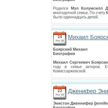
Родился
Мэл Колумсилл Д
многодетной семье. По счету
было одиннадцать детей.
Михаил Боярс
24
Янв '09
Боярский Михаил
Биография
Михаил Сергеевич Боярски
году в семье актеров. Е
Комиссаржевской.
Дженифер Энист
23
Янв '09
Энистон Дженнифер (jennifer
Биография