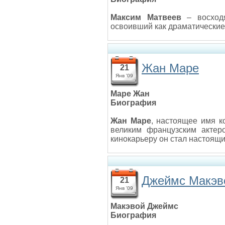
Максим Матвеев
– восходя
освоивший как драматические 
Жан Маре
21
Янв '09
Маре Жан
Биография
Жан Маре
, настоящее имя к
великим французским актер
кинокарьеру он стал настоящ
Джеймс Макэв
21
Янв '09
Макэвой Джеймс
Биография