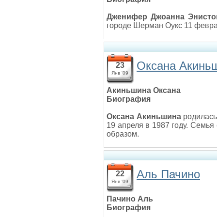
Дженифер Джоанна Энисто
городе Шерман Оукс 11 феврал
Оксана Акинь
23
Янв '09
Акиньшина Оксана
Биография
Оксана Акиньшина
родилась
19 апреля в 1987 году. Семья
образом.
Аль Пачино
22
Янв '09
Пачино Аль
Биография