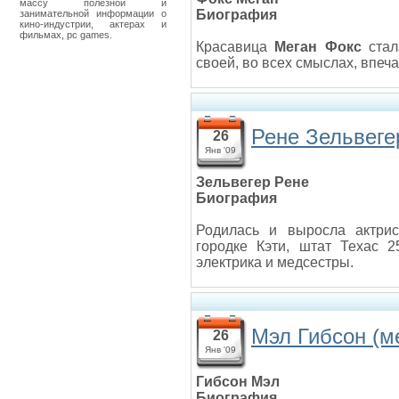
массу полезной и
Биография
занимательной информации о
кино-индустрии, актерах и
фильмах, pc games.
Красавица
Меган Фокс
стал
своей, во всех смыслах, впе
Рене Зельвеге
26
Янв '09
Зельвегер Рене
Биография
Родилась и выросла актр
городке Кэти, штат Техас 
электрика и медсестры.
Мэл Гибсон (ме
26
Янв '09
Гибсон Мэл
Биография