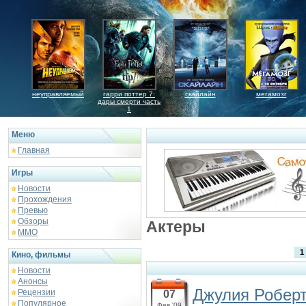
неуправляемый
гарри поттер 7:
скайлайн
мегамозг
дары смерти часть
1
Меню
Главная
Игры
Новости
Прохождения
Превью
Обзоры
Актеры
ММО
1
Кино, фильмы
Новости
Анонсы
Джулия Робер
Рецензии
07
Популярное
Фев '09