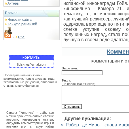
испанской кинонаграды Гойя.
Актеры
кинофильма – Камера 211 и
Прочее
тематику, то, по мнению жюр
как лучший режиссер, лучший
Новости сайта
одержала верх еще по пяти п
Конкурс рецензий
слегка уступив своему о
полученных наград, стала по
RSS
-
лучшую в своем роде адаптац
Коммен
КОНТАКТЫ
комментарии и о
8disknet@gmail.com
Ваше имя:
Последние новинки кино и
комментарии, новые фильмы года,
Текст:
эксклюзивные рецензии, описания и
(не более 1000 знаков)
отзывы к кино-фильмам.
Страна "Кино-игр" - сайт, где
можно прочитать самые свежие
Другие публикации:
новости, интересные статьи,
обсудить компьютерные игры и
Роберт де Ниро – снова маф
новинки игр, а также найти