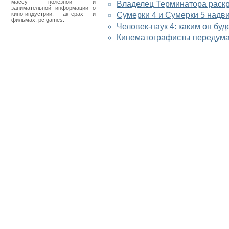
массу полезной и
Владелец Терминатора раскр
занимательной информации о
кино-индустрии, актерах и
Сумерки 4 и Сумерки 5 надв
фильмах, pc games.
Человек-паук 4: каким он буд
Кинематографисты передума