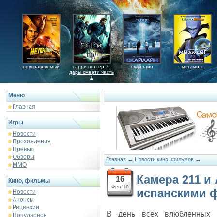
неуправляемый
гарри поттер 7:
скайлайн
мегамозг
дары смерти часть
1
Меню
Главная
Игры
Новости
Прохождения
Превью
Обзоры
→
→
Главная
Новости кино, фильмов
ММО
Камера 211 и
16
Кино, фильмы
Фев '10
испанскими 
Новости
Анонсы
Рецензии
В день всех влюбленных 
Популярное