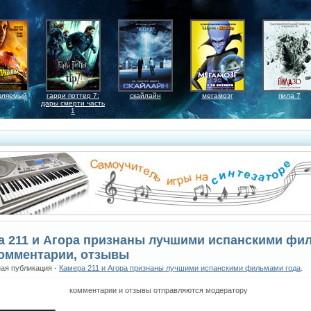
вляемый
гарри поттер 7:
скайлайн
мегамозг
пила 7
дары смерти часть
1
а 211 и Агора признаны лучшими испанскими фи
комментарии, отзывы
ая публикация -
Камера 211 и Агора признаны лучшими испанскими фильмами года
.
комментарии и отзывы отправляются модератору