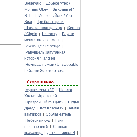
Boulevard
Доброе утро /
|
Morning Glory
Выходные! /
|
R.T.T.
Медведь Йоги / Yogi
|
Bear
Три богатыря и
|
Шамаханская царица
Жигола
|
/ Gigola
Не скажу
Впусти
|
|
меня Сага / Let Me In
|
Убежище / Le refuge
|
Рапунцель запутанная
история / Tangled
|
Неуправляемый / Unstoppable
Сказки Золотого века
|
Скоро в кино
Мушкетеры в 3D
Шерлок
|
Холмс: Игра теней
|
Призрачный гонщик 2
Судья
|
Дредд
Кот в сапогах
Земля
|
|
вампиров
Соблазнитель
|
|
Небесный суд
Пункт
|
назначения 5
Спящая
|
красавица
Дети шпионов 4
|
|