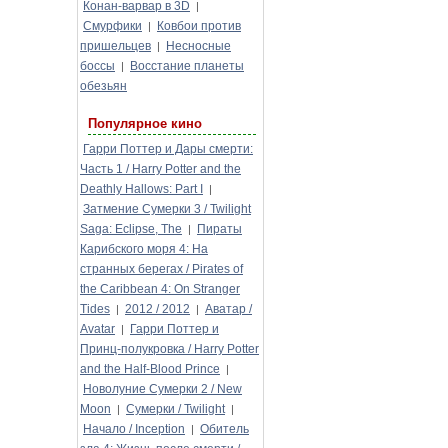
Конан-варвар в 3D
|
Смурфики
Ковбои против
|
пришельцев
Несносные
|
боссы
Восстание планеты
|
обезьян
Популярное кино
Гарри Поттер и Дары смерти:
Часть 1 / Harry Potter and the
Deathly Hallows: Part I
|
Затмение Сумерки 3 / Twilight
Saga: Eclipse, The
Пираты
|
Карибского моря 4: На
странных берегах / Pirates of
the Caribbean 4: On Stranger
Tides
2012 / 2012
Аватар /
|
|
Avatar
Гарри Поттер и
|
Принц-полукровка / Harry Potter
and the Half-Blood Prince
|
Новолуние Сумерки 2 / New
Moon
Сумерки / Twilight
|
|
Начало / Inception
Обитель
|