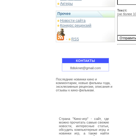
Актеры
Текст:
Прочее
(не более 1
Новости сайта
Конкурс рецензий
RSS
-
КОНТАКТЫ
8disknet@gmail.com
Последние новинки кино и
комментарии, новые фильмы года,
эксклюзивные рецензии, описания и
отзывы к кино-фильмам.
Страна "Кино-игр" - сайт, где
можно прочитать самые свежие
новости, интересные статьи,
обсудить компьютерные игры и
новинки игр, а также найти