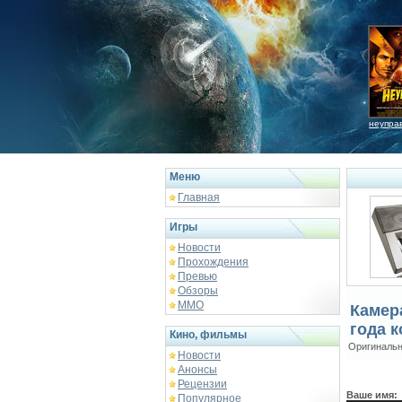
неупра
Меню
Главная
Игры
Новости
Прохождения
Превью
Обзоры
ММО
Камер
года 
Кино, фильмы
Оригинальн
Новости
Анонсы
Рецензии
Ваше имя:
Популярное