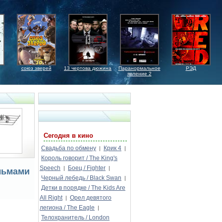
союз зверей
13 чертова дюжина
Паранормальное
РЭД
явление 2
Сегодня в кино
Свадьба по обмену
Крик 4
|
|
Король говорит / The King's
Speech
Боец / Fighter
|
|
льмами
Черный лебедь / Black Swan
|
Детки в порядке / The Kids Are
All Right
Орел девятого
|
легиона / The Eagle
|
Телохранитель / London