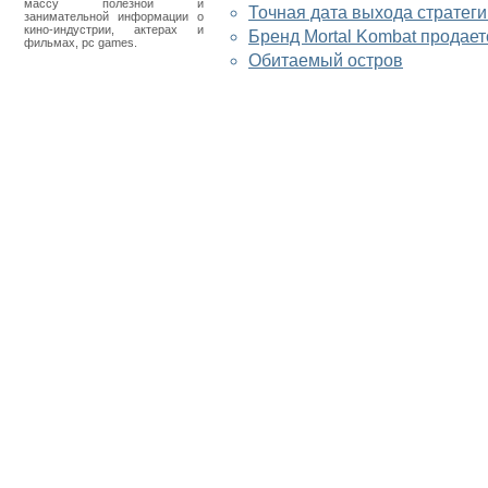
массу полезной и
Точная дата выхода стратеги
занимательной информации о
кино-индустрии, актерах и
Бренд Mortal Kombat продает
фильмах, pc games.
Обитаемый остров