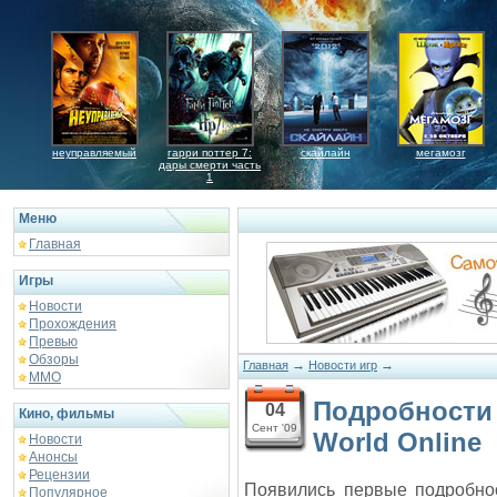
неуправляемый
гарри поттер 7:
скайлайн
мегамозг
дары смерти часть
1
Меню
Главная
Игры
Новости
Прохождения
Превью
Обзоры
→
→
Главная
Новости игр
ММО
Подробности 
04
Кино, фильмы
Сент '09
World Online
Новости
Анонсы
Рецензии
Появились первые подробно
Популярное