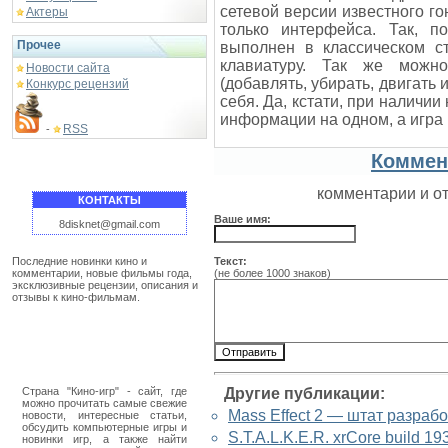
сетевой версии известного г
Актеры
только интерфейса. Так, п
Прочее
выполнен в классическом ст
клавиатуру. Так же можно
Новости сайта
(добавлять, убирать, двигать
Конкурс рецензий
себя. Да, кстати, при наличи
информации на одном, а игра 
RSS
-
Коммен
комментарии и о
КОНТАКТЫ
Ваше имя:
8disknet@gmail.com
Последние новинки кино и
Текст:
комментарии, новые фильмы года,
(не более 1000 знаков)
эксклюзивные рецензии, описания и
отзывы к кино-фильмам.
Страна "Кино-игр" - сайт, где
Другие публикации:
можно прочитать самые свежие
Mass Effect 2 — штат разраб
новости, интересные статьи,
обсудить компьютерные игры и
S.T.A.L.K.E.R. xrCore build 
новинки игр, а также найти