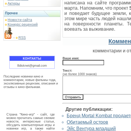
написана на сайте программ
Актеры
марта. Напомним, что проект
и поведает будущее земли, 
Прочее
этом мире часть людей нашли
Новости сайта
на поверхности планеты. Т
Конкурс рецензий
воевать за выживание.
RSS
-
Коммен
комментарии и о
Ваше имя:
КОНТАКТЫ
8disknet@gmail.com
Текст:
(не более 1000 знаков)
Последние новинки кино и
комментарии, новые фильмы года,
эксклюзивные рецензии, описания и
отзывы к кино-фильмам.
Другие публикации:
Страна "Кино-игр" - сайт, где
Бренд Mortal Kombat продает
можно прочитать самые свежие
новости, интересные статьи,
Обитаемый остров
обсудить компьютерные игры и
Эйс Вентура младший
новинки игр, а также найти