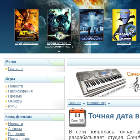
неуправляемый
гарри поттер 7:
скайлайн
мегамозг
дары смерти часть
1
Меню
Главная
Игры
Новости
Прохождения
Превью
Обзоры
→
→
Главная
Новости игр
ММО
Точная дата в
04
Кино, фильмы
Сент '09
Новости
Анонсы
В сети появилась точная 
Рецензии
разрабатывает студия
Creat
Популярное