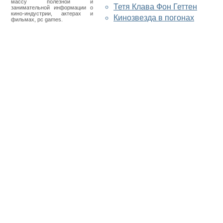
массу полезной и
Тетя Клава Фон Геттен
занимательной информации о
кино-индустрии, актерах и
Кинозвезда в погонах
фильмах, pc games.