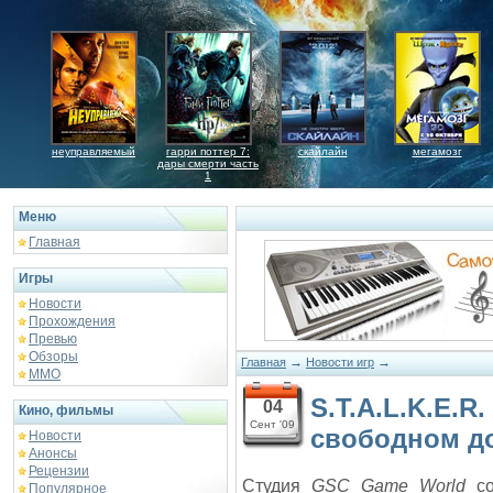
неуправляемый
гарри поттер 7:
скайлайн
мегамозг
дары смерти часть
1
Меню
Главная
Игры
Новости
Прохождения
Превью
Обзоры
→
→
Главная
Новости игр
ММО
S.T.A.L.K.E.R.
04
Кино, фильмы
Сент '09
свободном д
Новости
Анонсы
Рецензии
Студия
GSC Game World
со
Популярное