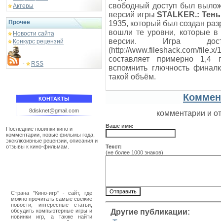
свободный доступ был вылож
Актеры
версий игры
STALKER.: Тен
Прочее
1935, который был создан раз
вошли те уровни, которые 
Новости сайта
версии. Игра дос
Конкурс рецензий
(http://www.fileshack.com/fil
составляет примерно 1,4 г
RSS
-
вспомнить глючность финалк
такой объём.
Коммен
КОНТАКТЫ
8disknet@gmail.com
комментарии и о
Ваше имя:
Последние новинки кино и
комментарии, новые фильмы года,
эксклюзивные рецензии, описания и
отзывы к кино-фильмам.
Текст:
(не более 1000 знаков)
Страна "Кино-игр" - сайт, где
можно прочитать самые свежие
новости, интересные статьи,
обсудить компьютерные игры и
Другие публикации:
новинки игр, а также найти