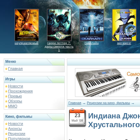
неуправляемый
гарри поттер 7:
скайлайн
мегамозг
дары смерти часть
1
Меню
Главная
Игры
Новости
Прохождения
Превью
Обзоры
→
→
Главная
Рецензии на кино, фильмы
ММО
Индиана Джон
23
Кино, фильмы
Май '08
Хрустального
Новости
Анонсы
Рецензии
Популярное