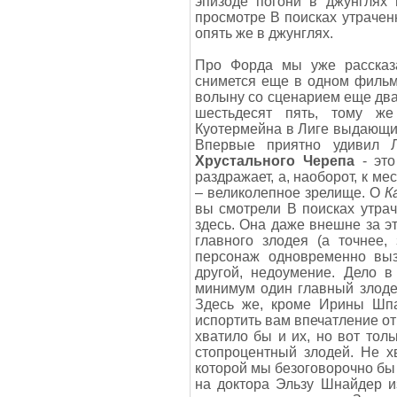
эпизоде погони в джунглях
просмотре В поисках утраченн
опять же в джунглях.
Про Форда мы уже рассказа
снимется еще в одном фильме
волыну со сценарием еще двад
шестьдесят пять, тому 
Куотермейна в Лиге выдающих
Впервые приятно удивил
Хрустального Черепа
- это
раздражает, а, наоборот, к ме
– великолепное зрелище. О
К
вы смотрели В поисках утрач
здесь. Она даже внешне за э
главного злодея (а точнее,
персонаж одновременно выз
другой, недоумение. Дело 
минимум один главный злодей
Здесь же, кроме Ирины Шпал
испортить вам впечатление от
хватило бы и их, но вот тол
стопроцентный злодей. Не хв
которой мы безоговорочно бы 
на доктора Эльзу Шнайдер и