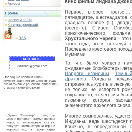
Кино фильм Индиана Джонс 
Актеры
Первое, второе, третье,…
Прочее
пятнадцатое, шестнадцатое, 
Новости сайта
двадцать первое (!!!), двад
Конкурс рецензий
(всего-то), Стивен Спил
приключенческого филь
RSS
Хрустального Черепа
– это 
-
этого года, но и, пожалуй,
Последнего крестового похода
Мумиями!
КОНТАКТЫ
То, что было увидено нам
8disknet@gmail.com
ожидаемые блокбастеры лета,
Напряги извилины
,
Темны
Последние новинки кино и
Драконов
, Солдаты неуда
комментарии, новые фильмы года,
отправились курить в лесную
эксклюзивные рецензии, описания и
отзывы к кино-фильмам.
не только не испортил ром
сохранил то, от чего мы были
изюминку, которая заста
знаменитого археолога снова 
Страна "Кино-игр" - сайт, где
Многие сомневались, удастс
можно прочитать самые свежие
Индианы, ведь шестьдесят п
новости, интересные статьи,
обсудить компьютерные игры и
Конечно, в определенной с
новинки игр, а также найти
заблуждение, но то, что мы