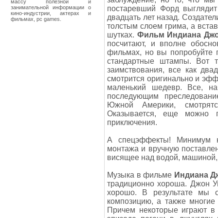
массу полезной и
занимательной информации о
постаревший Форд выглядит
кино-индустрии, актерах и
двадцать лет назад. Создател
фильмах, pc games.
толстым слоем грима, а встав
шутках.
Фильм Индиана Джо
посчитают, и вполне обосн
фильмах, но вы попробуйте п
стандартные штампы. Вот т
заимствования, все как два
смотрится оригинально и эффе
маленький шедевр. Все, н
последующим преследовани
Южной Америки, смотрят
Оказывается, еще можно п
приключения.
А спецэффекты! Минимум к
монтажа и вручную поставле
висящее над водой, машиной, 
Музыка в фильме
Индиана Д
традиционно хороша. Джон Уи
хорошо. В результате мы
композицию, а также многие
Причем некоторые играют в 