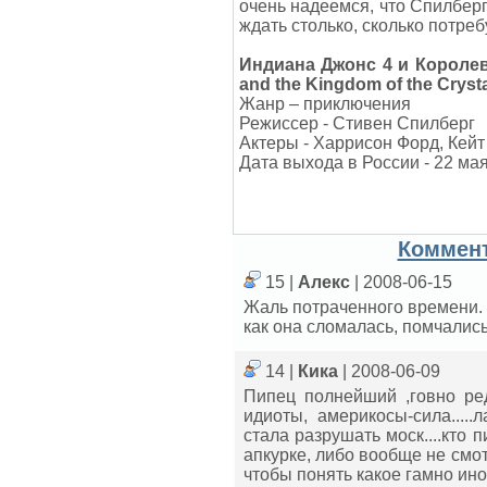
очень надеемся, что Спилбер
ждать столько, сколько потреб
Индиана Джонс 4 и Короле
and the Kingdom of the Crysta
Жанр – приключения
Режиссер - Стивен Спилберг
Актеры - Харрисон Форд, Кей
Дата выхода в России - 22 мая
Коммент
15 |
Алекс
| 2008-06-15
Жаль потраченного времени. 
как она сломалась, помчались
14 |
Кика
| 2008-06-09
Пипец полнейший ,говно ред
идиоты, америкосы-сила.....
стала разрушать моск....кто 
апкурке, либо вообще не смотр
чтобы понять какое гамно ин