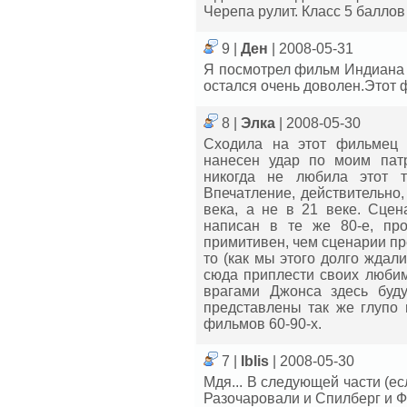
Черепа рулит. Класс 5 баллов
9 |
Ден
| 2008-05-31
Я посмотрел фильм Индиана 
остался очень доволен.Этот 
8 |
Элка
| 2008-05-30
Сходила на этот фильмец 
нанесен удар по моим патр
никогда не любила этот тр
Впечатление, действительно, 
века, а не в 21 веке. Сцен
написан в те же 80-е, пр
примитивен, чем сценарии п
то (как мы этого долго ждали
сюда приплести своих любим
врагами Джонса здесь буду
представлены так же глупо 
фильмов 60-90-х.
7 |
Iblis
| 2008-05-30
Мдя... В следующей части (ес
Разочаровали и Спилберг и Фо