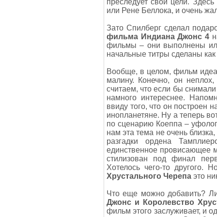
преследует свои цели. Здесь 
или Рене Беллока, и очень жал
Зато Спилберг сделал подар
фильма Индиана Джонс 4
н
фильмы – они выполнены или
начальные титры сделаны как 
Вообще, в целом, фильм идеа
малину. Конечно, он неплох
считаем, что если бы снимали
намного интереснее. Напомн
ввиду того, что он построен 
инопланетяне. Ну а теперь вот
по сценарию Коеппа – уфологи
нам эта тема не очень близка, 
разгадки ордена Тамплиер
единственное провисающее ме
стилизован под финал перв
Хотелось чего-то другого. 
Хрустального Черепа
это ник
Что еще можно добавить? Л
Джонс и Королевство Хрус
фильм этого заслуживает, и 