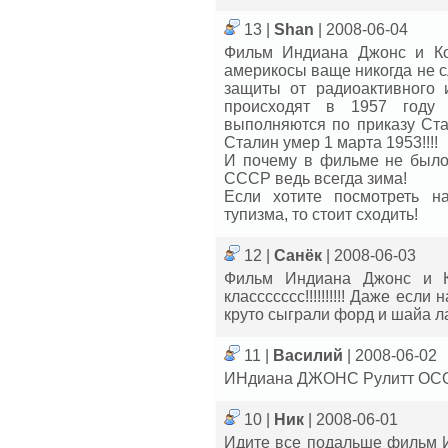
13 |
Shan
| 2008-06-04
Фильм Индиана Джонс и Ко
америкосы ваще никогда не с
защиты от радиоактивного 
происходят в 1957 год
выполняются по приказу Ста
Сталин умер 1 марта 1953!!!!
И почему в фильме не было 
СССР ведь всегда зима!
Если хотите посмотреть н
тупизма, то стоит сходить!
12 |
Санёк
| 2008-06-03
Фильм Индиана Джонс и Ко
классссссс!!!!!!!!!! Даже есл
круто сыграли форд и шайа лаб
11 |
Василий
| 2008-06-02
ИНдиана ДЖОНС Рулитт ОС
10 |
Ник
| 2008-06-01
Идите все подальше фильм И