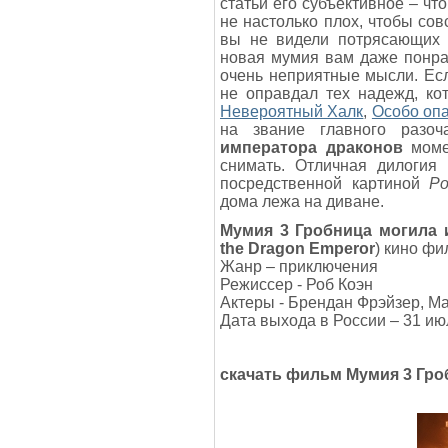
статьи его субъективное – чт
не настолько плох, чтобы сов
вы не видели потрясающих 
новая мумия вам даже понра
очень неприятные мысли. Есл
не оправдал тех надежд, ко
Невероятный Халк
,
Особо оп
на звание главного разо
императора драконов
момен
снимать. Отличная дилогия
посредственной картиной
Ро
дома лежа на диване.
Мумия 3 Гробница могила 
the Dragon Emperor
) кино фи
Жанр – приключения
Режиссер - Роб Коэн
Актеры - Брендан Фрэйзер, М
Дата выхода в России – 31 ию
скачать фильм
Мумия 3 Гро