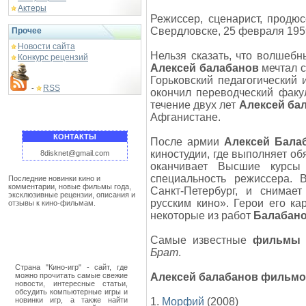
Актеры
Режиссер, сценарист, продю
Свердловске, 25 февраля 195
Прочее
Новости сайта
Нельзя сказать, что волшебн
Конкурс рецензий
Алексей балабанов
мечтал с
Горьковский педагогический 
RSS
-
окончил переводческий факул
течение двух лет
Алексей ба
Афганистане.
КОНТАКТЫ
После армии
Алексей Бала
киностудии, где выполняет об
8disknet@gmail.com
оканчивает Высшие курсы 
специальность режиссера.
Последние новинки кино и
комментарии, новые фильмы года,
Санкт-Петербург, и снимае
эксклюзивные рецензии, описания и
русским кино». Герои его к
отзывы к кино-фильмам.
некоторые из работ
Балабан
Самые известные
фильмы 
Брат
.
Страна "Кино-игр" - сайт, где
можно прочитать самые свежие
Алексей балабанов фильм
новости, интересные статьи,
обсудить компьютерные игры и
новинки игр, а также найти
1.
Морфий
(2008)