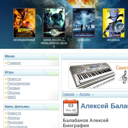
неуправляемый
гарри поттер 7:
скайлайн
мегамозг
дары смерти часть
1
Меню
Главная
Игры
Новости
Прохождения
Превью
Обзоры
→
→
Главная
Актеры
ММО
Алексей Бал
03
Кино, фильмы
Янв '09
Новости
Анонсы
Балабанов Алексей
Рецензии
Биография
Популярное