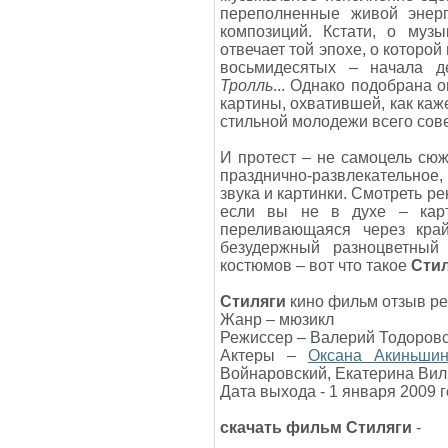
переполненные живой энер
композиций. Кстати, о муз
отвечает той эпохе, о которо
восьмидесятых – начала д
Тролль
... Однако подобрана 
картины, охватившей, как каж
стильной молодежи всего сове
И протест – не самоцель сюж
празднично-развлекательное
звука и картинки. Смотреть р
если вы не в духе – ка
переливающаяся через кра
безудержный разноцветный
костюмов – вот что такое
Сти
Стиляги
кино фильм отзыв ре
Жанр – мюзикл
Режиссер – Валерий Тодоров
Актеры –
Оксана Акиньши
Войнаровский, Екатерина Вил
Дата выхода - 1 января 2009 
скачать фильм Стиляги
-