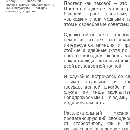
массу полезной и
Протест как таковой – это
занимательной информации о
кино-индустрии, актерах и
Протест в одежде, манере р
фильмах, pc games.
бывшей стране. поскольк
«выходки» стали модными те
этом и своеобразие советски
Однако жизнь не остановиш
немногие из тех, кто начин
интересуется милиция и пр
стойкие и идейные (хотя по 
просто свободная любовь, м
яркая одежда, нигилизм) в 
всей разноцветной толпой.
И случайно встречаясь со с
такими скучными и ор
государственной службе и
служат им лишь молчалив
неподражаемыми людьми,
индивидуальность.
Развлекательный мюзикл
пропагандирующий свободное
от стереотипов, как и п
музыкальное исполнение сце