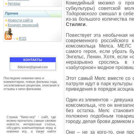
Комедийный мюзикл о прог
Актеры
субкультуры) советской м
Тодоровского
смешал в себе 
Прочее
из-за большого количества п
Новости сайта
Стиляги
.
Конкурс рецензий
Повествует эта необычная не
RSS
-
современного российского 
комсомольца Мелса. МЕЛС 
самого героя, если убрать б
Энгельс, Ленин. Хотя, если «
КОНТАКТЫ
неразрывно срослись в о
«забугорное» модное прозвище
8disknet@gmail.com
Этот самый Мелс вместе со 
Последние новинки кино и
комментарии, новые фильмы года,
патруля идут в парк культуры
эксклюзивные рецензии, описания и
приведения в порядок асоциа
отзывы к кино-фильмам.
Один из элементов – девушка 
комсомольца, что он внезапн
без остатка. Мелс становит
положено подобным товарищ
Страна "Кино-игр" - сайт, где
можно прочитать самые свежие
городу, делая брови домиком 
новости, интересные статьи,
обсудить компьютерные игры и
новинки игр, а также найти
Они – не за кого-то, они пр