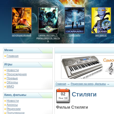
неуправляемый
гарри поттер 7:
скайлайн
мегамозг
дары смерти часть
1
Меню
Главная
Игры
Новости
Прохождения
Превью
Обзоры
→
→
Главная
Рецензии на кино, фильмы
ММО
Стиляги
02
Кино, фильмы
Янв '09
Новости
Анонсы
Фильм Стиляги
Рецензии
Популярное