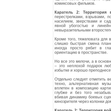
комиксовых фильмов.
Каратель 2: Территория 
перестрелками, взрывами, п
насилием, зверствами и сад
явной убогостью и линейн
невыразительными второсте
Кроме того, тяжеловата для 
слишко быстрая смена плано
иногда просто рябит в гл
ориентацию в пространстве.
Но все это мелочи, а в осно
– это неплохой подарок лю
избытке и хорошо преподнесен
Отдельно следует отметить в
техно, альтернативная муз
вплетен в композицию карт
глубже и без того незабыв
вбивая динамику боевых сце
кинозрителя через колонки д
Каратель 2: Территория во