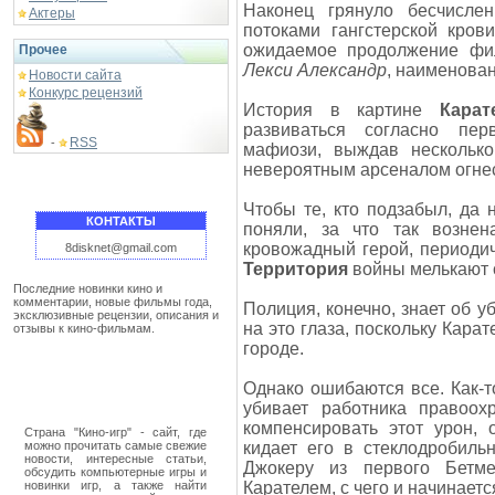
Наконец грянуло бесчисле
Актеры
потоками гангстерской кров
ожидаемое продолжение ф
Прочее
Лекси Александр
, наименова
Новости сайта
Конкурс рецензий
История в картине
Кара
развиваться согласно перв
RSS
-
мафиози, выждав несколько
невероятным арсеналом огнес
Чтобы те, кто подзабыл, да
КОНТАКТЫ
поняли, за что так вознен
кровожадный герой, периоди
8disknet@gmail.com
Территория
войны мелькают 
Последние новинки кино и
комментарии, новые фильмы года,
Полиция, конечно, знает об у
эксклюзивные рецензии, описания и
на это глаза, поскольку Кара
отзывы к кино-фильмам.
городе.
Однако ошибаются все. Как-т
убивает работника правоохр
компенсировать этот урон, 
Страна "Кино-игр" - сайт, где
можно прочитать самые свежие
кидает его в стеклодробиль
новости, интересные статьи,
Джокеру из первого Бетме
обсудить компьютерные игры и
новинки игр, а также найти
Карателем, с чего и начинает