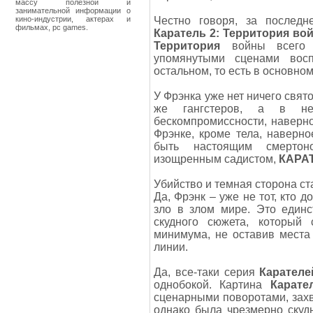
массу полезной и
занимательной информации о
кино-индустрии, актерах и
Честно говоря, за послед
фильмах, pc games.
Каратель 2: Территория во
Территория
войны всего н
упомянутыми сценами восп
остальном, то есть в основном
У Фрэнка уже нет ничего свято
же гангстеров, а в не
бескомпромиссности, наверно
Фрэнке, кроме тела, наверно
быть настоящим смертон
изощренным садистом,
КАРА
Убийство и темная сторона ст
Да, Фрэнк – уже не тот, кто 
зло в злом мире. Это единс
скудного сюжета, который
минимума, не оставив места
линии.
Да, все-таки серия
Карателе
однобокой. Картина
Карате
сценарными поворотами, зах
однако была чрезмерно скуд