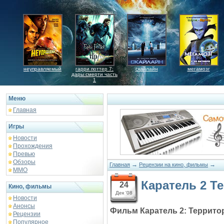
неуправляемый
гарри поттер 7:
скайлайн
мегамозг
дары смерти часть
1
Меню
Главная
Игры
Новости
Прохождения
Превью
Обзоры
→
→
Главная
Рецензии на кино, фильмы
ММО
Каратель 2 Т
24
Кино, фильмы
Дек '08
Новости
Анонсы
Фильм Каратель 2: Территор
Рецензии
Популярное