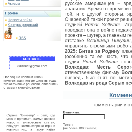
русские американцев – вр
Актеры
аналитик. Время от времени 
Прочее
той, и с другой стороны, 
Очередной такой проект реш
Новости сайта
студией
Primal Software
. Иг
Конкурс рецензий
поведает она о войне недал
проекта – шутер, а главным 
RSS
-
отставке
Владимир Никулин
управлять огромными робота
2025: Битва за Родину
план
(особенно та ее часть, что
КОНТАКТЫ
студия
Primal Software
совсе
8disknet@gmail.com
Волкодав: Месть Серо
отечественному фильму
Вол
Последние новинки кино и
очередь был снят по моти
комментарии, новые фильмы года,
Волкодав из рода Серых пс
эксклюзивные рецензии, описания и
отзывы к кино-фильмам.
Коммен
комментарии и о
Ваше имя:
Страна "Кино-игр" - сайт, где
можно прочитать самые свежие
новости, интересные статьи,
Текст:
обсудить компьютерные игры и
(не более 1000 знаков)
новинки игр, а также найти