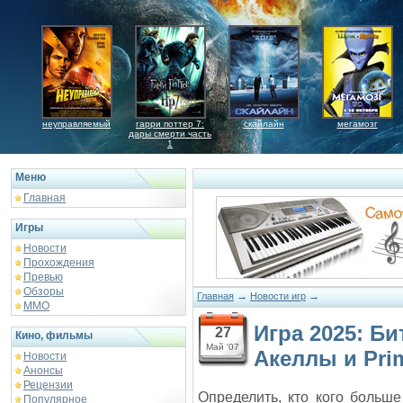
неуправляемый
гарри поттер 7:
скайлайн
мегамозг
дары смерти часть
1
Меню
Главная
Игры
Новости
Прохождения
Превью
Обзоры
→
→
Главная
Новости игр
ММО
Игра 2025: Би
27
Кино, фильмы
Май '07
Акеллы и Prim
Новости
Анонсы
Рецензии
Определить, кто кого больш
Популярное