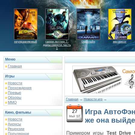
неуправляемый
гарри поттер 7:
скайлайн
мегамозг
дары смерти часть
1
Меню
Главная
Игры
Новости
Прохождения
Превью
Обзоры
→
→
Главная
Новости игр
ММО
Игра АвтоФэн
27
Кино, фильмы
Май '07
же она выйде
Новости
Анонсы
Рецензии
Примером игры
Test Drive 
Популярное