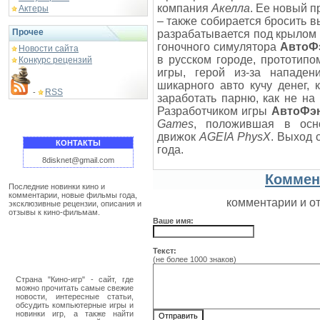
компания
Акелла
. Ее новый п
Актеры
– также собирается бросить 
Прочее
разрабатывается под крылом
гоночного симулятора
АвтоФ
Новости сайта
в русском городе, прототипо
Конкурс рецензий
игры, герой из-за нападен
шикарного авто кучу денег, 
RSS
-
заработать парню, как не на
Разработчиком игры
АвтоФэн
Games
, положившая в осн
движок
AGEIA PhysX
. Выход 
КОНТАКТЫ
года.
8disknet@gmail.com
Коммен
Последние новинки кино и
комментарии, новые фильмы года,
комментарии и о
эксклюзивные рецензии, описания и
отзывы к кино-фильмам.
Ваше имя:
Текст:
(не более 1000 знаков)
Страна "Кино-игр" - сайт, где
можно прочитать самые свежие
новости, интересные статьи,
обсудить компьютерные игры и
новинки игр, а также найти