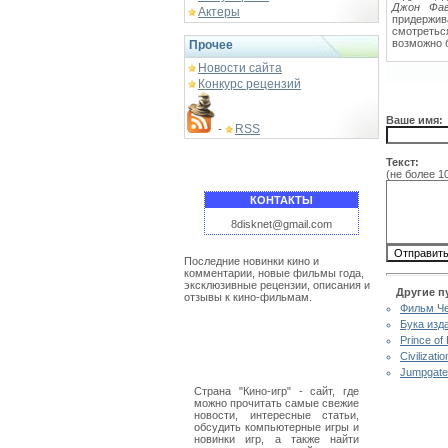
Джон Фав
Актеры
придержив
смотретьс
возможно 
Прочее
Новости сайта
Конкурс рецензий
Ваше имя:
RSS
-
Текст:
(не более 1
КОНТАКТЫ
8disknet@gmail.com
Последние новинки кино и
комментарии, новые фильмы года,
эксклюзивные рецензии, описания и
Другие п
отзывы к кино-фильмам.
Фильм Че
Бука изд
Prince of
Civilizat
Jumpgate
Страна "Кино-игр" - сайт, где
можно прочитать самые свежие
новости, интересные статьи,
обсудить компьютерные игры и
новинки игр, а также найти