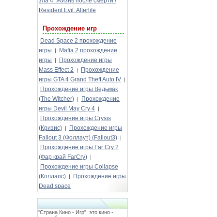
зла 4: Жизнь после смерти /
Resident Evil: Afterlife
Прохождение игр
Dead Space 2 прохождение
игры
Mafia 2 прохождение
|
игры
Прохождение игры
|
Mass Effect 2
Прохождение
|
игры GTA 4 Grand Theft Auto IV
|
Прохождение игры Ведьмак
(The Witcher)
Прохождение
|
игры Devil May Cry 4
|
Прохождение игры Crysis
(Кризис)
Прохождение игры
|
Fallout 3 (Фоллаут) (Fallout3)
|
Прохождение игры Far Cry 2
(Фар край FarCry)
|
Прохождение игры Collapse
(Коллапс)
Прохождение игры
|
Dead space
"Страна Кино - Игр": это кино -