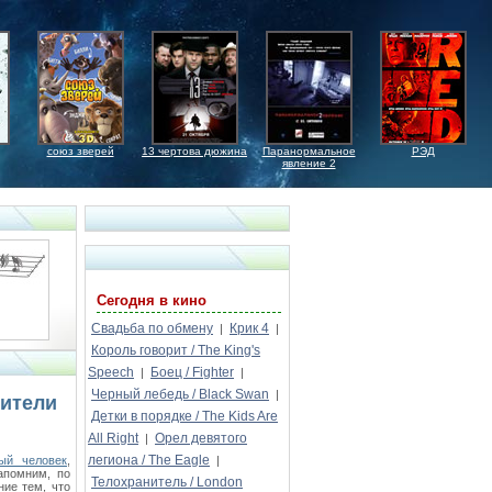
союз зверей
13 чертова дюжина
Паранормальное
РЭД
явление 2
Сегодня в кино
Свадьба по обмену
Крик 4
|
|
Король говорит / The King's
Speech
Боец / Fighter
|
|
Черный лебедь / Black Swan
|
тители
Детки в порядке / The Kids Are
All Right
Орел девятого
|
легиона / The Eagle
ый человек
,
|
апомним, по
Телохранитель / London
ние тем, что