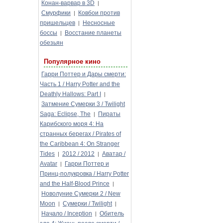
Конан-варвар в 3D
|
Смурфики
Ковбои против
|
пришельцев
Несносные
|
боссы
Восстание планеты
|
обезьян
Популярное кино
Гарри Поттер и Дары смерти:
Часть 1 / Harry Potter and the
Deathly Hallows: Part I
|
Затмение Сумерки 3 / Twilight
Saga: Eclipse, The
Пираты
|
Карибского моря 4: На
странных берегах / Pirates of
the Caribbean 4: On Stranger
Tides
2012 / 2012
Аватар /
|
|
Avatar
Гарри Поттер и
|
Принц-полукровка / Harry Potter
and the Half-Blood Prince
|
Новолуние Сумерки 2 / New
Moon
Сумерки / Twilight
|
|
Начало / Inception
Обитель
|