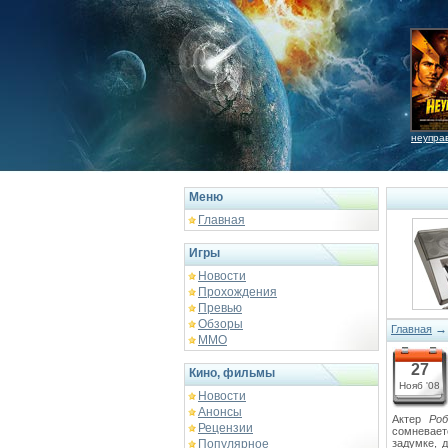
неупра
Меню
Главная
Игры
Новости
Прохождения
Превью
Обзоры
Главная
ММО
27
Кино, фильмы
Нояб '08
Новости
Анонсы
Актер
Ро
Рецензии
сомневает
Популярное
задумке, 