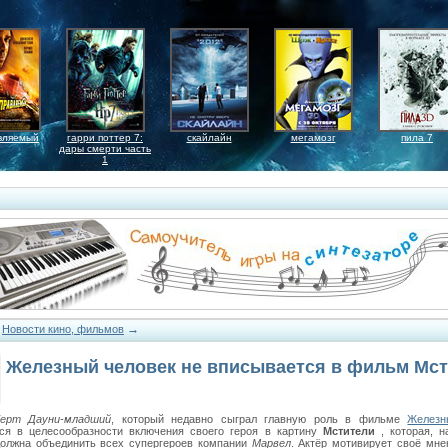
вляемый
гарри поттер 7:
скайлайн
мегамозг
пила 7
дары смерти часть
1
→
→
Новости кино, фильмов
Железный человек не вписывается в фильм Мс
берт Дауни-младший
, который недавно сыграл главную роль в фильме
Железн
ся в целесообразности включения своего героя в картину
Мстители
, которая, н
должна объединить всех супергероев компании
Марвел
. Актёр мотивирует своё мне