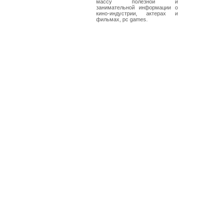
массу полезной и
занимательной информации о
кино-индустрии, актерах и
фильмах, pc games.