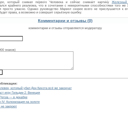
ро
, который снимап первого Человека и сейчас снимает картину
Железный
ался крайнего реализма, что в сочетании с невероятными способностями того же 
я просто ужасно. Однако руководство
Марвел
скорее всего не прислушается к ег
будет права, а возможно и совершит серьёзную ошибку.
Комментарии и отзывы (0)
комментарии и отзывы отправляются модератору
000 знаков)
убликации:
ловек, который убил Дон Кихота всё же закончат
аст игру Гильдии 2: Венеция
 Persia — в декабре
ion IV: Колонизация на золоте
 не закроют