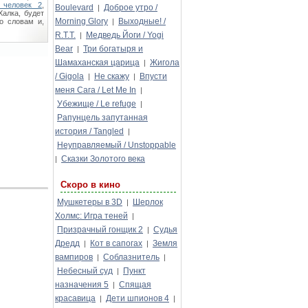
 человек 2
,
Boulevard
Доброе утро /
|
Халка, будет
Morning Glory
Выходные! /
о словам и,
|
R.T.T.
Медведь Йоги / Yogi
|
Bear
Три богатыря и
|
Шамаханская царица
Жигола
|
/ Gigola
Не скажу
Впусти
|
|
меня Сага / Let Me In
|
Убежище / Le refuge
|
Рапунцель запутанная
история / Tangled
|
Неуправляемый / Unstoppable
Сказки Золотого века
|
Скоро в кино
Мушкетеры в 3D
Шерлок
|
Холмс: Игра теней
|
Призрачный гонщик 2
Судья
|
Дредд
Кот в сапогах
Земля
|
|
вампиров
Соблазнитель
|
|
Небесный суд
Пункт
|
назначения 5
Спящая
|
красавица
Дети шпионов 4
|
|