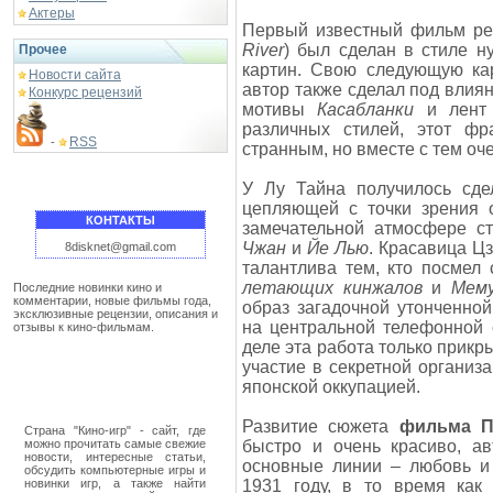
Актеры
Первый известный фильм р
River
) был сделан в стиле н
Прочее
картин. Свою следующую к
Новости сайта
автор также сделал под влиян
Конкурс рецензий
мотивы
Касабланки
и лен
различных стилей, этот фр
RSS
-
странным, но вместе с тем оч
У Лу Тайна получилось сд
цепляющей с точки зрения о
КОНТАКТЫ
замечательной атмосфере с
Чжан
и
Йе Лью
. Красавица Ц
8disknet@gmail.com
талантлива тем, кто посмел
летающих кинжалов
и
Мему
Последние новинки кино и
комментарии, новые фильмы года,
образ загадочной утонченно
эксклюзивные рецензии, описания и
на центральной телефонной 
отзывы к кино-фильмам.
деле эта работа только прикр
участие в секретной организ
японской оккупацией.
Развитие сюжета
фильма П
Страна "Кино-игр" - сайт, где
можно прочитать самые свежие
быстро и очень красиво, ав
новости, интересные статьи,
основные линии – любовь и 
обсудить компьютерные игры и
новинки игр, а также найти
1931 году, в то время ка