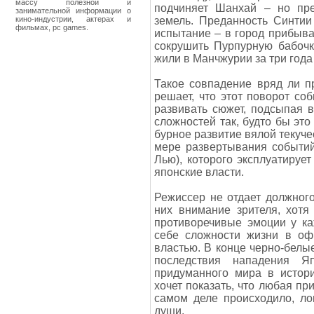
массу полезной и
подчиняет Шанхай – но пр
занимательной информации о
кино-индустрии, актерах и
земель. Преданность Синти
фильмах, pc games.
испытание – в город прибыва
сокрушить Пурпурную бабочк
жили в Манчжурии за три год
Такое совпадение вряд ли п
решает, что этот поворот со
развивать сюжет, подсыпая 
сложностей так, будто бы эт
бурное развитие вялой текуче
мере развертывания событий
Лью), которого эксплуатируе
японские власти.
Режиссер не отдает должного
них внимание зрителя, хотя
противоречивые эмоции у ка
себе сложности жизни в оф
властью. В конце черно-белы
последствия нападения 
придуманного мира в истори
хочет показать, что любая пр
самом деле происходило, л
души.