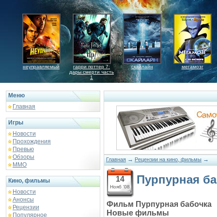
неуправляемый
гарри поттер 7:
скайлайн
мегамозг
дары смерти часть
1
Меню
Главная
Игры
Новости
Прохождения
Превью
Обзоры
→
→
Главная
Рецензии на кино, фильмы
ММО
Пурпурная ба
14
Кино, фильмы
Нояб '08
Новости
Анонсы
Фильм Пурпурная бабочка
Рецензии
Новые фильмы
Популярное