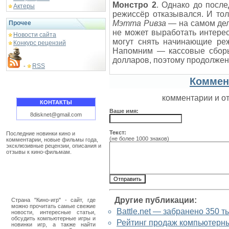
Монстро 2
. Однако до посл
Актеры
режиссёр отказывался. И тол
Мэтта Ривза
— на самом деле
Прочее
не может выработать интерес
Новости сайта
могут снять начинающие ре
Конкурс рецензий
Напомним — кассовые сбо
долларов, поэтому продолжен
RSS
-
Коммен
комментарии и о
КОНТАКТЫ
Ваше имя:
8disknet@gmail.com
Текст:
Последние новинки кино и
(не более 1000 знаков)
комментарии, новые фильмы года,
эксклюзивные рецензии, описания и
отзывы к кино-фильмам.
Другие публикации:
Страна "Кино-игр" - сайт, где
можно прочитать самые свежие
Battle.net — забранено 350 т
новости, интересные статьи,
обсудить компьютерные игры и
Рейтинг продаж компьютерн
новинки игр, а также найти