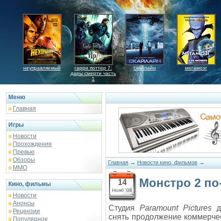
неуправляемый
гарри поттер 7:
скайлайн
мегамозг
дары смерти часть
1
Меню
Главная
Игры
Новости
Прохождения
Превью
Обзоры
→
→
Главная
Новости кино, фильмов
ММО
Монстро 2 по
14
Кино, фильмы
Нояб '08
Новости
Анонсы
Студия
Paramount Pictures
д
Рецензии
снять продолжение коммерч
Популярное