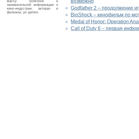
возможно
массу полезной и
занимательной информации о
Godfather 2 – продолжение и
кино-индустрии, актерах и
фильмах, pc games.
BioShock – кинофильм по мот
Medal of Honor: Operation An
Call of Duty 6 – первая инфо