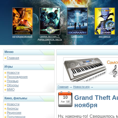
неуправляемый
гарри поттер 7:
скайлайн
мегамозг
дары смерти часть
1
Меню
Главная
Игры
Новости
Прохождения
Превью
Обзоры
→
→
Главная
Новости игр
ММО
Grand Theft A
10
Кино, фильмы
Авг '08
ноября
Новости
Анонсы
Рецензии
Ну, наконец-то! Свершилось 
Популярное