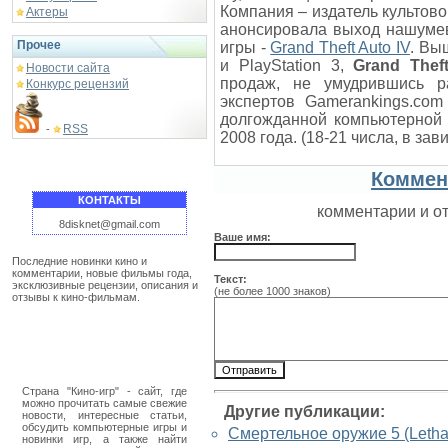
Компания – издатель культов
Актеры
анонсировала выход нашумев
Прочее
игры -
Grand Theft Auto IV
. Вы
и PlayStation 3,
Grand Thef
Новости сайта
продаж, не умудрившись р
Конкурс рецензий
экспертов Gamerankings.com
долгожданной компьютерной 
RSS
-
2008 года. (18-21 числа, в за
Коммен
КОНТАКТЫ
комментарии и о
8disknet@gmail.com
Ваше имя:
Последние новинки кино и
комментарии, новые фильмы года,
Текст:
эксклюзивные рецензии, описания и
(не более 1000 знаков)
отзывы к кино-фильмам.
Страна "Кино-игр" - сайт, где
можно прочитать самые свежие
Другие публикации:
новости, интересные статьи,
обсудить компьютерные игры и
Смертельное оружие 5 (Letha
новинки игр, а также найти