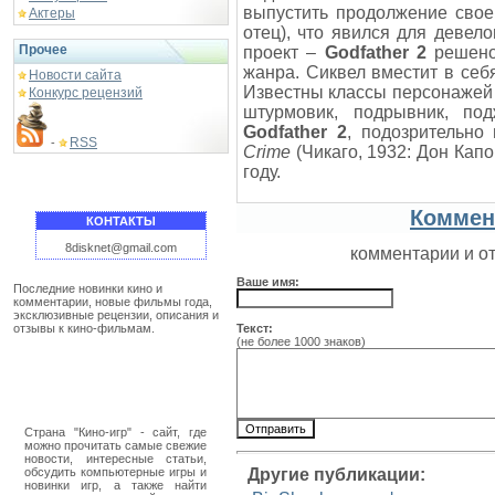
выпустить продолжение сво
Актеры
отец), что явился для деве
Прочее
проект –
Godfather 2
решено 
жанра. Сиквел вместит в себ
Новости сайта
Известны классы персонаже
Конкурс рецензий
штурмовик, подрывник, под
Godfather 2
, подозрительно
RSS
-
Crime
(Чикаго, 1932: Дон Кап
году.
Коммен
КОНТАКТЫ
8disknet@gmail.com
комментарии и о
Ваше имя:
Последние новинки кино и
комментарии, новые фильмы года,
эксклюзивные рецензии, описания и
отзывы к кино-фильмам.
Текст:
(не более 1000 знаков)
Страна "Кино-игр" - сайт, где
можно прочитать самые свежие
новости, интересные статьи,
обсудить компьютерные игры и
Другие публикации:
новинки игр, а также найти