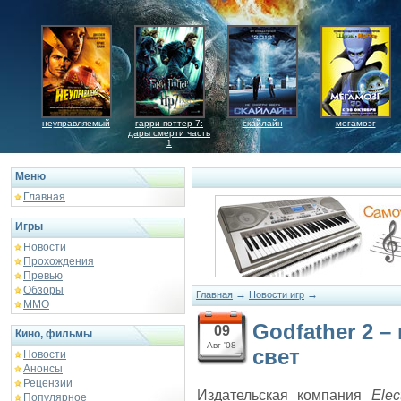
неуправляемый
гарри поттер 7:
скайлайн
мегамозг
дары смерти часть
1
Меню
Главная
Игры
Новости
Прохождения
Превью
Обзоры
→
→
Главная
Новости игр
ММО
Godfather 2 
09
Кино, фильмы
Авг '08
свет
Новости
Анонсы
Рецензии
Издательская компания
Elec
Популярное