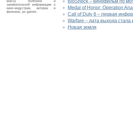
BioShock – кинофильм по мот
массу полезной и
занимательной информации о
Medal of Honor: Operation An
кино-индустрии, актерах и
фильмах, pc games.
Call of Duty 6 – первая инфо
Warfare – дата выхода стала
Новая земля