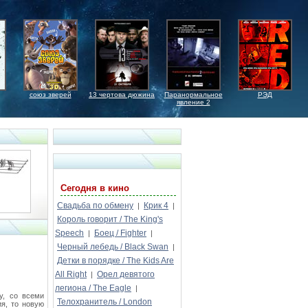
союз зверей
13 чертова дюжина
Паранормальное
РЭД
явление 2
Сегодня в кино
Свадьба по обмену
Крик 4
|
|
Король говорит / The King's
Speech
Боец / Fighter
|
|
Черный лебедь / Black Swan
|
Детки в порядке / The Kids Are
All Right
Орел девятого
|
легиона / The Eagle
|
у, со всеми
Телохранитель / London
я, то новую