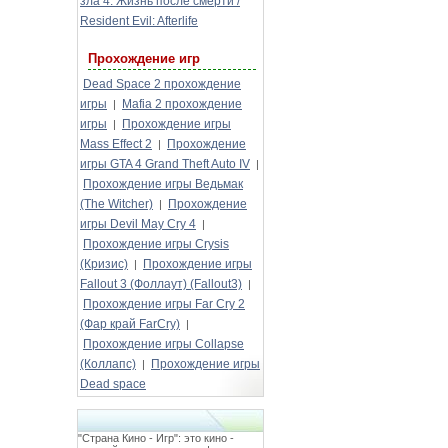
зла 4: Жизнь после смерти /
Resident Evil: Afterlife
Прохождение игр
Dead Space 2 прохождение
игры
Mafia 2 прохождение
|
игры
Прохождение игры
|
Mass Effect 2
Прохождение
|
игры GTA 4 Grand Theft Auto IV
|
Прохождение игры Ведьмак
(The Witcher)
Прохождение
|
игры Devil May Cry 4
|
Прохождение игры Crysis
(Кризис)
Прохождение игры
|
Fallout 3 (Фоллаут) (Fallout3)
|
Прохождение игры Far Cry 2
(Фар край FarCry)
|
Прохождение игры Collapse
(Коллапс)
Прохождение игры
|
Dead space
"Страна Кино - Игр": это кино -