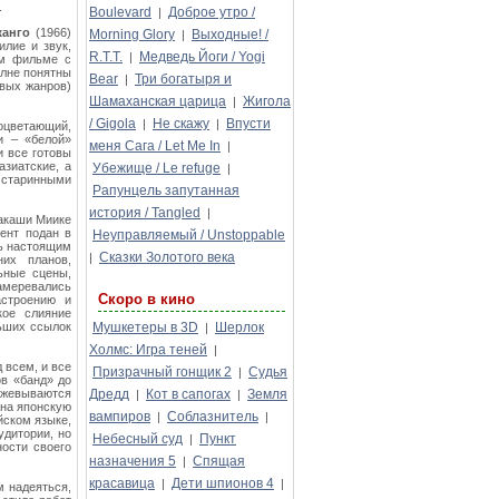
.
Boulevard
Доброе утро /
|
анго
(1966)
Morning Glory
Выходные! /
|
илие и звук,
R.T.T.
Медведь Йоги / Yogi
|
ом фильме с
лне понятны
Bear
Три богатыря и
|
овых жанров)
Шамаханская царица
Жигола
|
/ Gigola
Не скажу
Впусти
|
|
роцветающий,
и – «белой»
меня Сага / Let Me In
|
и все готовы
азиатские, а
Убежище / Le refuge
|
 старинными
Рапунцель запутанная
история / Tangled
|
акаши Миике
ент подан в
Неуправляемый / Unstoppable
ть настоящим
Сказки Золотого века
|
их планов,
ьные сцены,
намеревались
Скоро в кино
астроению и
кое слияние
льших ссылок
Мушкетеры в 3D
Шерлок
|
Холмс: Игра теней
|
 всем, и все
Призрачный гонщик 2
Судья
|
в «банд» до
межевываются
Дредд
Кот в сапогах
Земля
|
|
 на японскую
вампиров
Соблазнитель
|
|
йском языке,
удитории, но
Небесный суд
Пункт
|
ости своего
назначения 5
Спящая
|
красавица
Дети шпионов 4
|
|
м надеяться,