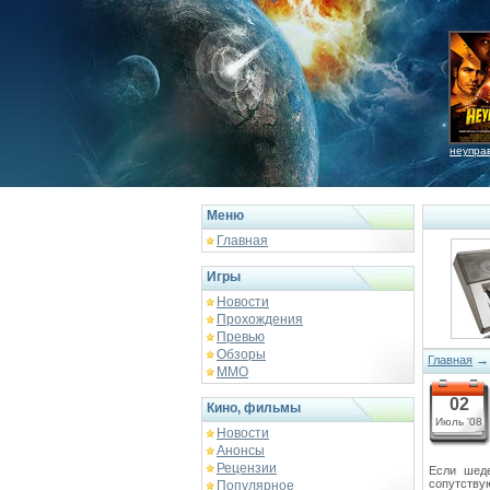
неупра
Меню
Главная
Игры
Новости
Прохождения
Превью
Обзоры
Главная
ММО
02
Кино, фильмы
Июль '08
Новости
Анонсы
Рецензии
Если шед
сопутству
Популярное