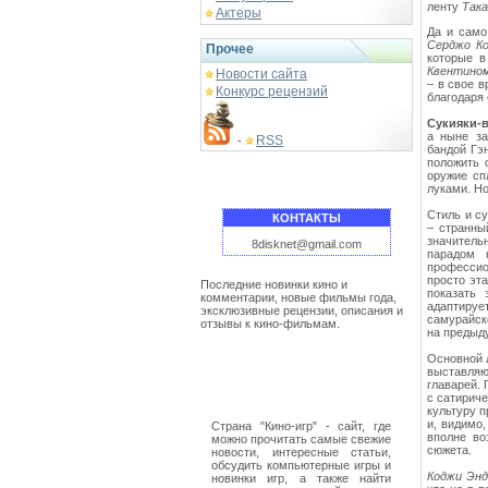
ленту
Так
Актеры
Да и само
Серджо Ко
Прочее
которые в
Квентино
Новости сайта
– в свое в
Конкурс рецензий
благодаря
Сукияки-в
а ныне за
RSS
-
бандой Гэн
положить 
оружие сп
луками. Но
Стиль и с
КОНТАКТЫ
– странны
значитель
8disknet@gmail.com
парадом 
профессио
просто эт
Последние новинки кино и
показать
комментарии, новые фильмы года,
адаптиру
эксклюзивные рецензии, описания и
самурайск
отзывы к кино-фильмам.
на предыд
Основной
выставляю
главарей.
с сатириче
культуру п
и, видимо
Страна "Кино-игр" - сайт, где
вполне во
можно прочитать самые свежие
сюжета.
новости, интересные статьи,
обсудить компьютерные игры и
Коджи Энд
новинки игр, а также найти