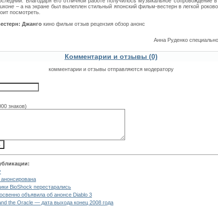
последний. Благодаря его отличной работе получилось музыкальное сопровождение в
иконе
– а на экране был вылеплен стильный японский фильм-вестерн в легкой роково
тоит посмотреть.
естерн: Джанго
кино фильм отзыв рецензия обзор анонс
Анна Руденко специальн
Комментарии и отзывы (0)
комментарии и отзывы отправляются модератору
000 знаков)
убликации:
у
 анонсирована
ики BioShock перестарались
косвенно объявила об анонсе Diablo 3
and the Oracle — дата выхода конец 2008 года