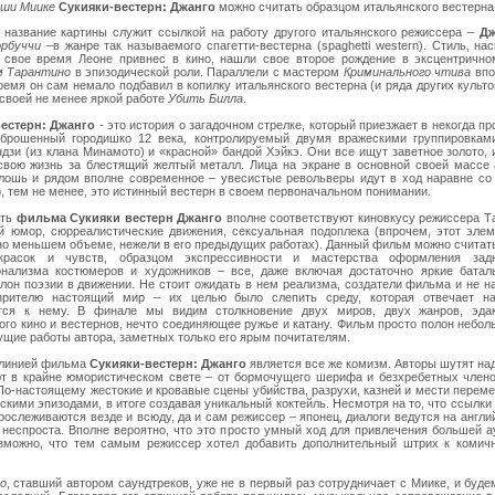
аши Миике
Сукияки-вестерн: Джанго
можно считать образцом итальянского вестерна
 название картины служит ссылкой на работу другого итальянского режиссера –
Дж
рбуччи
–в жанре так называемого спагетти-вестерна (spaghetti western). Стиль, нас
 свое время Леоне привнес в кино, нашли свое второе рождение в эксцентричн
м Тарантино
в эпизодической роли. Параллели с мастером
Криминального чтива
впо
ремя он сам немало подбавил в копилку итальянского вестерна (и ряда других культ
 своей не менее яркой работе
Убить Билла
.
естерн: Джанго
- это история о загадочном стрелке, который приезжает в некогда п
брошенный городишко 12 века, контролируемый двумя вражескими группировкам
дзи (из клана Минамото) и «красной» бандой Хэйкэ. Они все ищут заветное золото, 
свою жизнь за блестящий желтый металл. Лица на экране в основной своей массе 
лошь и рядом вполне современное – увесистые револьверы идут в ход наравне со
, тем не менее, это истинный вестерн в своем первоначальном понимании.
уть
фильма Сукияки вестерн Джанго
вполне соответствуют киновкусу режиссера Т
й юмор, сюрреалистические движения, сексуальная подоплека (впрочем, этот элем
но меньшем объеме, нежели в его предыдущих работах). Данный фильм можно счита
красок и чувств, образцом экспрессивности и мастерства оформления задн
нализма костюмеров и художников – все, даже включая достаточно яркие батал
алон поэзии в движении. Не стоит ожидать в нем реализма, создатели фильма и не 
 зрителю настоящий мир – их целью было слепить среду, которая отвечает н
ется к нему. В финале мы видим столкновение двух миров, двух жанров, эда
ого кино и вестернов, нечто соединяющее ружье и катану. Фильм просто полон небо
ущие работы автора, заметных только его ярым почитателям.
 линией фильма
Сукияки-вестерн: Джанго
является все же комизм. Авторы шутят над
т в крайне юмористическом свете – от бормочущего шерифа и безхребетных члено
 По-настоящему жестокие и кровавые сцены убийства, разрухи, казней и мести пере
скими эпизодами, в итоге создавая уникальный коктейль. Несмотря на то, что ссылки
рослеживаются везде и всюду, да и сам режиссер – японец, диалоги ведутся на англи
, неспроста. Вполне вероятно, что это просто умный ход для привлечения большей а
зможно, что тем самым режиссер хотел добавить дополнительный штрих к комичн
о
, ставший автором саундтреков, уже не в первый раз сотрудничает с Миике, и буде