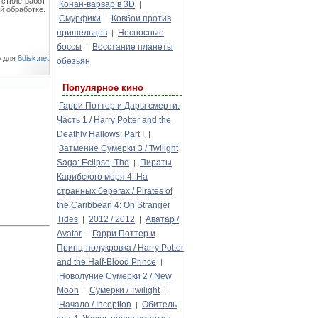
 стиле работ
Конан-варвар в 3D
|
й обработке.
Смурфики
Ковбои против
|
пришельцев
Несносные
|
боссы
Восстание планеты
|
о для
8disk.net
обезьян
Популярное кино
Гарри Поттер и Дары смерти:
Часть 1 / Harry Potter and the
Deathly Hallows: Part I
|
Затмение Сумерки 3 / Twilight
Saga: Eclipse, The
Пираты
|
Карибского моря 4: На
странных берегах / Pirates of
the Caribbean 4: On Stranger
Tides
2012 / 2012
Аватар /
|
|
Avatar
Гарри Поттер и
|
Принц-полукровка / Harry Potter
and the Half-Blood Prince
|
Новолуние Сумерки 2 / New
Moon
Сумерки / Twilight
|
|
Начало / Inception
Обитель
|