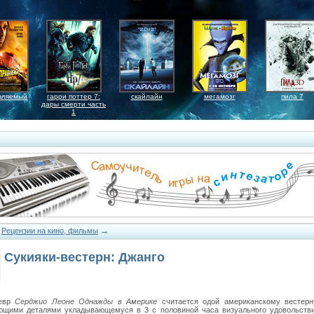
вляемый
гарри поттер 7:
скайлайн
мегамозг
пила 7
дары смерти часть
1
→
→
Рецензии на кино, фильмы
Сукияки-вестерн: Джанго
евр
Серджио Леоне
Однажды в Америке
считается одой американскому вестерн
ющими деталями укладывающемуся в 3 с половиной часа визуального удовольстви