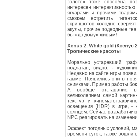
золото» тоже способна по
интересен интерактивностью
ягуарами и прочими тварями
сможем встретить гигантс
скриншотов холодно сверлят
акулы, прочие подводные твар
бы «до дому» живым!
Xenus 2: White gold (Ксенус 
Тропические красоты
Морально устаревший графи
подлатан, видно, - художни
Недавно на сайте игры появи
гамме. Появились они в пор
снимками. Пример работы бок 
А вообще отставание в 
великолепием самой картин
текстур и кинематографичн
освещения (HDR) в игре, -
солнцем. Сейчас разработчики
NPC реагировать на изменени
Эффект погодных условий, ма
времени суток, также вошли 