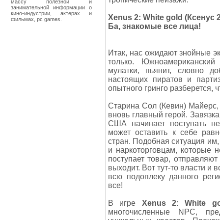
массу полезной и
занимательной информации о
кино-индустрии, актерах и
Xenus 2: White gold (Ксенус 
фильмах, pc games.
Ба, знакомые все лица!
Итак, нас ожидают знойные эк
только. Южноамериканский
мулатки, пьянит, словно д
настоящих пиратов и партиз
опытного гринго разберется, ч
Старина Сол (Кевин) Майерс,
вновь главный герой. Завязка
США начинает поступать нек
может оставить к себе рав
стран. Подобная ситуация им,
и наркоторговцам, которые н
поступает товар, отправляют
выходит. Вот тут-то власти и 
всю подоплеку данного реги
все!
В игре
Xenus 2: White go
многочисленные NPC, пре