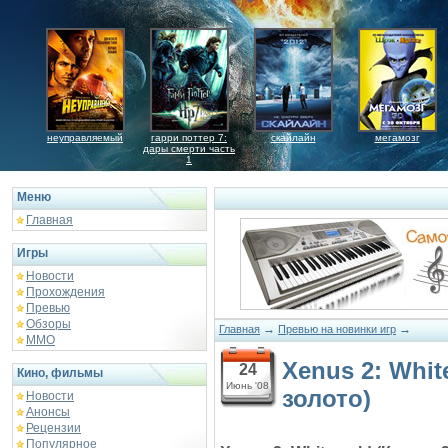
неуправляемый
гарри поттер 7:
скайлайн
мегамозг
дары смерти часть
1
Меню
Главная
Игры
Новости
Прохождения
Превью
Обзоры
→
→
Главная
Превью на новинки игр
ММО
Xenus 2: Whit
24
Кино, фильмы
Июнь '08
золото)
Новости
Анонсы
Рецензии
Популярное