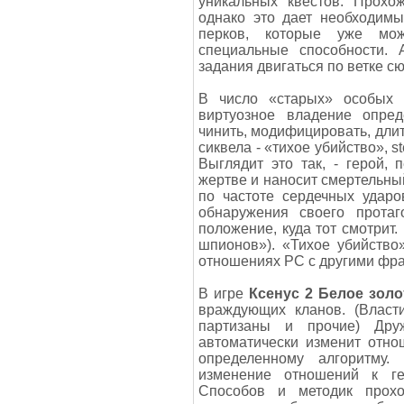
уникальных квестов. Прохо
однако это дает необходим
перков, которые уже мо
специальные способности. 
задания двигаться по ветке сю
В число «старых» особых 
виртуозное владение опре
чинить, модифицировать, дли
сиквела - «тихое убийство», st
Выглядит это так, - герой, 
жертве и наносит смертельный
по частоте сердечных ударо
обнаружения своего протаго
положение, куда тот смотрит
шпионов»). «Тихое убийство
отношениях РС с другими фр
В игре
Ксенус 2 Белое золо
враждующих кланов. (Власти
партизаны и прочие) Др
автоматически изменит отно
определенному алгоритму.
изменение отношений к ге
Способов и методик прохо