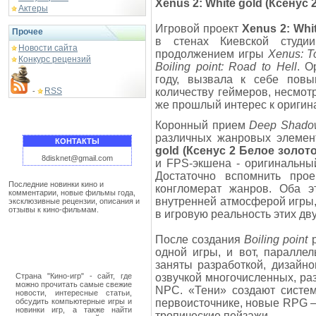
Xenus 2: White gold (Ксенус
Актеры
Игровой проект
Xenus 2: Whi
Прочее
в стенах Киевской студи
Новости сайта
продолжением игры
Xenus: Т
Конкурс рецензий
Boiling point: Road to Hell
. О
году, вызвала к себе пов
RSS
количеству геймеров, несмотр
-
же прошлый интерес к оригин
Коронный прием
Deep Shado
различных жанровых элемент
КОНТАКТЫ
gold (Ксенус 2 Белое золото
8disknet@gmail.com
и FPS-экшена - оригинальны
Достаточно вспомнить про
Последние новинки кино и
конгломерат жанров. Оба 
комментарии, новые фильмы года,
внутренней атмосферой игры,
эксклюзивные рецензии, описания и
отзывы к кино-фильмам.
в игровую реальность этих дв
После создания
Boiling point
р
одной игры, и вот, паралле
заняты разработкой, дизайно
Страна "Кино-игр" - сайт, где
озвучкой многочисленных, раз
можно прочитать самые свежие
NPC. «Тени» создают систем
новости, интересные статьи,
обсудить компьютерные игры и
первоисточнике, новые RPG –
новинки игр, а также найти
тропические пейзажи.