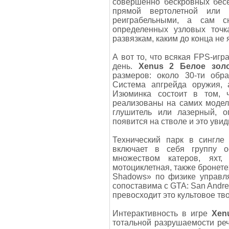
совершенно бескровных бесе
прямой вертолетной или 
реиграбельными, а сам с
определенных узловых точк
развязкам, каким до конца не 
А вот то, что всякая FPS-игр
день.
Xenus 2 Белое зол
размеров: около 30-ти обра
Система апгрейда оружия, 
Изюминка состоит в том, 
реализованы на самих модел
глушитель или лазерный, о
появится на стволе и это увид
Технический парк в сингле
включает в себя группу о
множеством катеров, яхт, 
мотоциклетная, также бронет
Shadows» по физике управля
сопоставима с GTA: San Andre
превосходит это культовое тв
Интерактивность в игре
Xen
тотальной разрушаемости речь