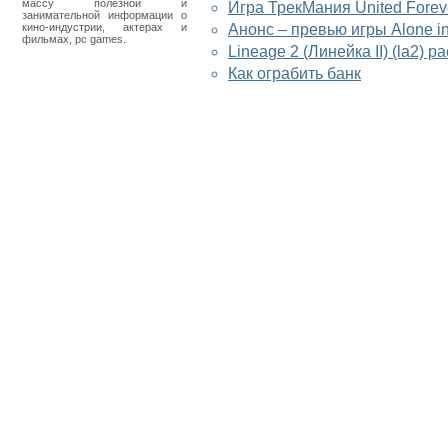
массу полезной и
Игра ТрекМания United Forev
занимательной информации о
кино-индустрии, актерах и
Анонс – превью игры Alone i
фильмах, pc games.
Lineage 2 (Линейка II) (la2) 
Как ограбить банк