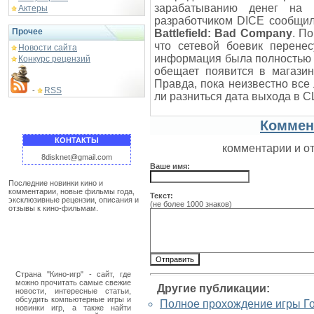
зарабатыванию денег на
Актеры
разработчиком DICE сообщил
Прочее
Battlefield: Bad Company
. П
что сетевой боевик перенес
Новости сайта
информация была полностью 
Конкурс рецензий
обещает появится в магазин
Правда, пока неизвестно все
RSS
-
ли разниться дата выхода в 
Коммен
КОНТАКТЫ
комментарии и о
8disknet@gmail.com
Ваше имя:
Последние новинки кино и
комментарии, новые фильмы года,
Текст:
эксклюзивные рецензии, описания и
(не более 1000 знаков)
отзывы к кино-фильмам.
Страна "Кино-игр" - сайт, где
можно прочитать самые свежие
Другие публикации:
новости, интересные статьи,
обсудить компьютерные игры и
Полное прохождение игры Готик
новинки игр, а также найти