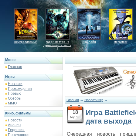
неуправляемый
гарри поттер 7:
скайлайн
мегамозг
дары смерти часть
1
Меню
Главная
Игры
Новости
Прохождения
Превью
Обзоры
→
→
Главная
Новости игр
ММО
Игра Battlefi
18
Кино, фильмы
Апр '08
дата выхода
Новости
Анонсы
Рецензии
Очередная новость приш
Популярное