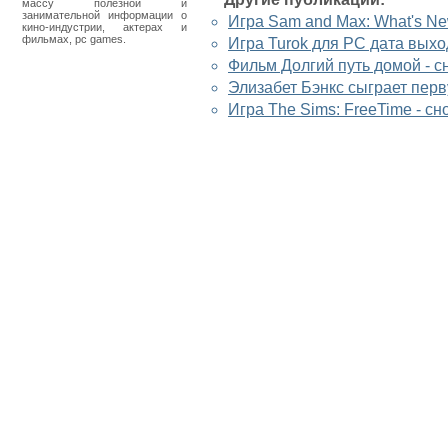
массу полезной и
занимательной информации о
Игра Sam and Max: What's Ne
кино-индустрии, актерах и
фильмах, pc games.
Игра Turok для PC дата выхо
Фильм Долгий путь домой - с
Элизабет Бэнкс сыграет пер
Игра The Sims: FreeTime - сн