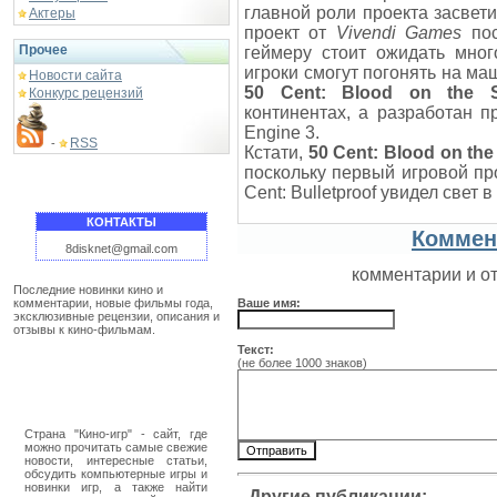
главной роли проекта засвети
Актеры
проект от
Vivendi Games
пос
Прочее
геймеру стоит ожидать мног
игроки смогут погонять на ма
Новости сайта
50 Cent: Blood on the 
Конкурс рецензий
континентах, а разработан п
Engine 3.
RSS
-
Кстати,
50 Cent: Blood on th
поскольку первый игровой про
Cent: Bulletproof увидел свет в
КОНТАКТЫ
Коммен
8disknet@gmail.com
комментарии и о
Последние новинки кино и
комментарии, новые фильмы года,
Ваше имя:
эксклюзивные рецензии, описания и
отзывы к кино-фильмам.
Текст:
(не более 1000 знаков)
Страна "Кино-игр" - сайт, где
можно прочитать самые свежие
новости, интересные статьи,
обсудить компьютерные игры и
новинки игр, а также найти
Другие публикации: