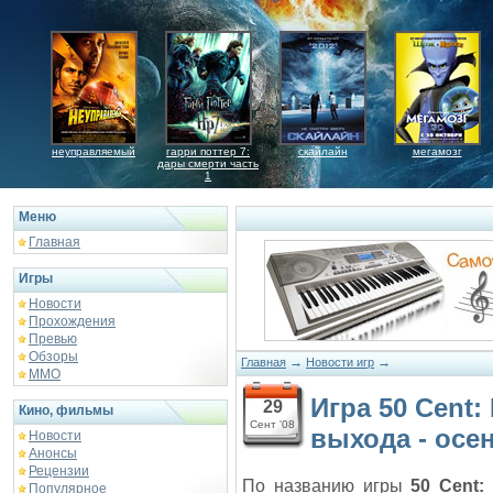
неуправляемый
гарри поттер 7:
скайлайн
мегамозг
дары смерти часть
1
Меню
Главная
Игры
Новости
Прохождения
Превью
Обзоры
→
→
Главная
Новости игр
ММО
Игра 50 Cent:
29
Кино, фильмы
Сент '08
выхода - осе
Новости
Анонсы
Рецензии
По названию игры
50 Cent:
Популярное