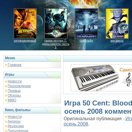
неуправляемый
гарри поттер 7:
скайлайн
мегамозг
дары смерти часть
1
Меню
Главная
Игры
Новости
Прохождения
Превью
Обзоры
ММО
Игра 50 Cent: Bloo
осень 2008 комме
Кино, фильмы
Новости
Оригинальная публикация -
Иг
Анонсы
осень 2008
.
Рецензии
Популярное