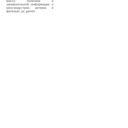
массу полезной и
занимательной информации о
кино-индустрии, актерах и
фильмах, pc games.