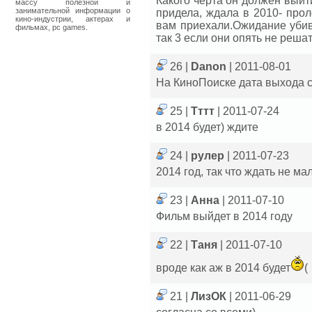
Какого черта он должен выйт
массу полезной и
занимательной информации о
придела, ждала в 2010- прол
кино-индустрии, актерах и
вам приехали.Ожидание убива
фильмах, pc games.
так 3 если они опять не реша
26 |
Danon
| 2011-08-01
На КиноПоиске дата выхода с
25 |
Тттт
| 2011-07-24
в 2014 будет) ждите
24 |
рулер
| 2011-07-23
2014 год, так что ждать не ма
23 |
Анна
| 2011-07-10
Фильм выйдет в 2014 году
22 |
Таня
| 2011-07-10
вроде как аж в 2014 будет
(
21 |
ЛизОК
| 2011-06-29