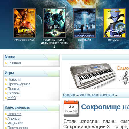
неуправляемый
гарри поттер 7:
скайлайн
мегамозг
дары смерти часть
1
Меню
Главная
Игры
Новости
Прохождения
Превью
Обзоры
→
→
Главная
Анонсы кино, фильмов
ММО
Сокровище н
25
Кино, фильмы
Сент '08
Новости
Анонсы
Стали известны планы ко
Рецензии
Сокровище нации 3
. По пр
Популярное