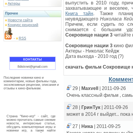
выпустить в 2010 году, при
Актеры
захватывающее и веселее,
Книга тайн
. Также плани
Прочее
неувядающего
Николаса Кей
Новости сайта
Причем, если судить по с
Конкурс рецензий
снимается с большим уд
Сокровище нации 3
читайте 
RSS
-
Сокровище нации 3
кино фи
Актеры - Николас Кейдж
Дата выхода - 2010 год (?)
КОНТАКТЫ
скачать фильм
Сокровище 
8disknet@gmail.com
Последние новинки кино и
Коммент
комментарии, новые фильмы года,
эксклюзивные рецензии, описания и
29 |
Maxvell
| 2011-09-26
отзывы к кино-фильмам.
Очень классный фильм , сам
28 |
ГринТук
| 2011-09-26
может в 2014 г выйдет... пока
Страна "Кино-игр" - сайт, где
можно прочитать самые свежие
новости, интересные статьи,
27 |
Ника
| 2011-09-25
обсудить компьютерные игры и
новинки игр, а также найти