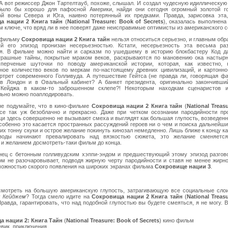
А вот режиссер Джон Тартелтауб, похоже, слышал. И создал чудесную идиллическую
было бы хорошо для пафосной Америки, найди они сегодня огромный золотой г
ой воны Севера и Юга, наивно потерянный их предками. Правда, зарисовка эта
а нации 2 Книга тайн
(
National Treasure: Book of Secrets
), оказалась выполнена
 ключе, что вряд ли в нее поверят даже неисправимые оптимисты из американского с
 фильму
Сокровища нации 2 Книга тайн
нельзя относиться серьезно, и главным обр
й его эпизод пронизан несерьезностью. Кстати, несерьезность эта весьма раз
я. В фильме можно найти и сарказм по ушедшему в историю блокбастеру Код да
трашные тайны, покрытые мраком веков, раскрываются по мановению ока настырно
перченые шуточки по поводу американской истории, которая, как известно, 
ное количество веков по меркам по-настоящему древних цивилизаций, и картонно
ортрет современного Голливуда. А путешествие Гейтса (не правда ли, говорящая ф
в Лондон и в Овальный кабинет? А банкет президента, оригинально закончивши
 Кейджа в каком-то заброшенном склепе?! Некоторым находкам сценаристов 
льно можно поаплодировать.
не подумайте, что в кино-фильме
Сокровища нации 2 Книга тайн
(
National Treas
все так уж безоблачно и прекрасно. Даже при четком осознании пародийности пр
щи здесь совершенно не вызывают смеха и выглядят как большая глупость, возведенн
собенно это касается пространных рассуждений героев ни о чем и поиска дальнейши
 тонну скуки и острое желание покинуть кинозал немедленно. Лишь ближе к концу ка
изоды начинают превалировать над вязкостью сюжета, это желание сменяетс
 и желанием досмотреть-таки фильм до конца.
онец с бетонным голливудским хэппи-эндом и предшествующий этому эпизод разгов
ом не разочаровывает, подводя жирную черту пародийности и ставя не менее жирн
можностью скорого появления на широких экранах фильма
Сокровище нации 3
.
смотреть на большую американскую глупость, затрагивающую все социальные сло
м Кейджем
? Тогда смело идите на
Сокровища нации 2 Книга тайн
(
National Treas
Правда, гарантировать, что над подобной глупостью вы будете смеяться, я не могу. В
 нации 2: Книга Тайн
(
National Treasure: Book of Secrets
) кино фильм
евик, приключения