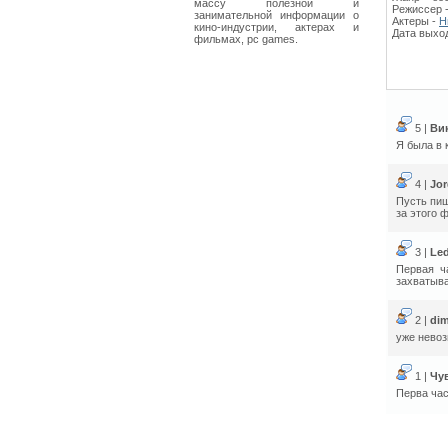
массу полезной и
Режиссер 
занимательной информации о
Актеры -
Н
кино-индустрии, актерах и
Дата выход
фильмах, pc games.
5 |
Ви
Я была в 
4 |
Jo
Пусть пиш
за этого 
3 |
Led
Первая ч
захватыва
2 |
di
уже невоз
1 |
Чу
Перва час