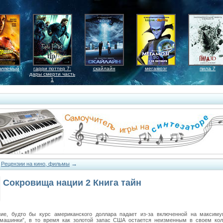
вляемый
гарри поттер 7:
скайлайн
мегамозг
пила 7
дары смерти часть
1
→
→
Рецензии на кино, фильмы
Сокровища нации 2 Книга тайн
ие, будто бы курс американского доллара падает из-за включенной на максиму
машинки”, в то время как золотой запас США остается неизменным в своем кол