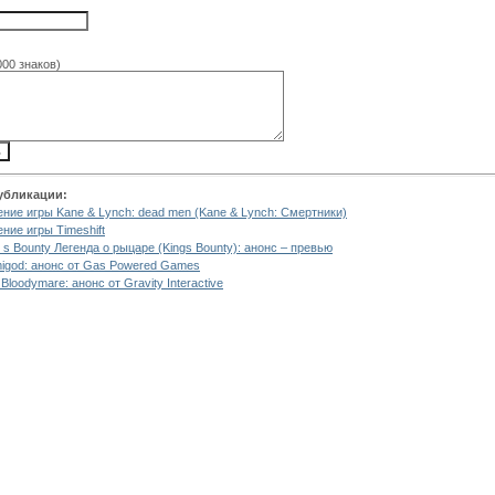
000 знаков)
убликации:
ние игры Kane & Lynch: dead men (Kane & Lynch: Смертники)
ние игры Timeshift
 s Bounty Легенда о рыцаре (Kings Bounty): анонс – превью
igod: анонс от Gas Powered Games
Bloodymare: анонс от Gravity Interactive