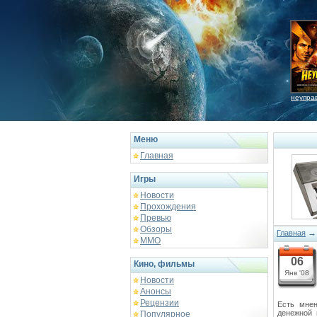
неупра
Меню
Главная
Игры
Новости
Прохождения
Превью
Обзоры
Главная
ММО
06
Кино, фильмы
Янв '08
Новости
Анонсы
Рецензии
Есть мнен
денежной 
Популярное