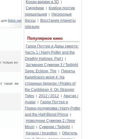
Конан-варвар в 3D
|
Смурфики
Ковбои против
|
пришельцев
Несносные
|
боссы
Восстание планеты
о для
8disk.net
|
обезьян
Популярное кино
Гарри Поттер и Дары смерти:
Часть 1 / Harry Potter and the
Deathly Hallows: Part I
|
 только из-
Затмение Сумерки 3 / Twilight
Saga: Eclipse, The
Пираты
|
Карибского моря 4: На
странных берегах / Pirates of
т такая же
the Caribbean 4: On Stranger
Tides
2012 / 2012
Аватар /
|
|
Avatar
Гарри Поттер и
|
Принц-полукровка / Harry Potter
and the Half-Blood Prince
|
Новолуние Сумерки 2 / New
Moon
Сумерки / Twilight
|
|
Начало / Inception
Обитель
|