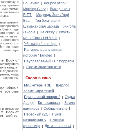
 зарисовку о
Boulevard
Доброе утро /
|
ород времен
, именуемая
Morning Glory
Выходные! /
|
 в настолько
R.T.T.
Медведь Йоги / Yogi
|
ената.
Bear
Три богатыря и
|
азом потому,
нообразного
Шамаханская царица
Жигола
|
 Винчи, где
/ Gigola
Не скажу
Впусти
|
|
го героя, и
насчитывает
меня Сага / Let Me In
|
-шаблонного
амилия?) со-
Убежище / Le refuge
|
йся по воле
Рапунцель запутанная
и режиссера
история / Tangled
|
ure: Book of
Неуправляемый / Unstoppable
оисходящего
Сказки Золотого века
|
ая в квадрат
х подсказок,
ртины, когда
Скоро в кино
я искренним
Мушкетеры в 3D
Шерлок
|
ора Гейтса с
Холмс: Игра теней
|
ое троеточие
Призрачный гонщик 2
Судья
|
Дредд
Кот в сапогах
Земля
|
|
вампиров
Соблазнитель
и и ведомую
|
|
ure: Book of
Небесный суд
Пункт
|
от такой вот
назначения 5
Спящая
|
красавица
Дети шпионов 4
|
|