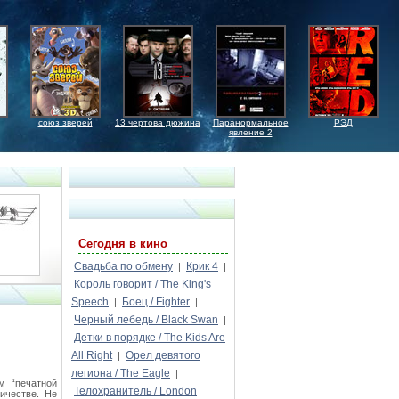
союз зверей
13 чертова дюжина
Паранормальное
РЭД
явление 2
Сегодня в кино
Свадьба по обмену
Крик 4
|
|
Король говорит / The King's
Speech
Боец / Fighter
|
|
Черный лебедь / Black Swan
|
Детки в порядке / The Kids Are
All Right
Орел девятого
|
легиона / The Eagle
|
м “печатной
Телохранитель / London
ичестве. Не