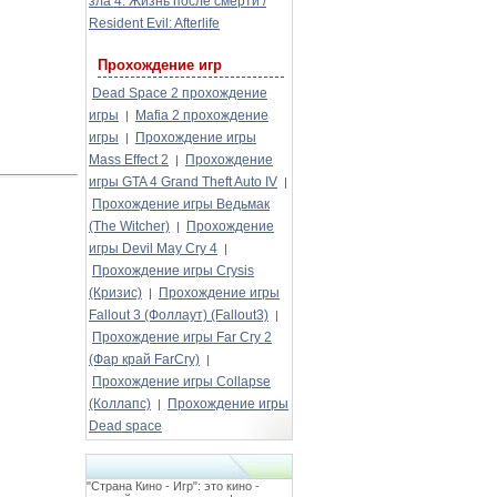
зла 4: Жизнь после смерти /
Resident Evil: Afterlife
Прохождение игр
Dead Space 2 прохождение
игры
Mafia 2 прохождение
|
игры
Прохождение игры
|
Mass Effect 2
Прохождение
|
игры GTA 4 Grand Theft Auto IV
|
Прохождение игры Ведьмак
(The Witcher)
Прохождение
|
игры Devil May Cry 4
|
Прохождение игры Crysis
(Кризис)
Прохождение игры
|
Fallout 3 (Фоллаут) (Fallout3)
|
Прохождение игры Far Cry 2
(Фар край FarCry)
|
Прохождение игры Collapse
(Коллапс)
Прохождение игры
|
Dead space
"Страна Кино - Игр": это кино -