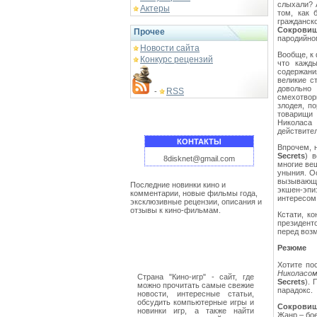
слыхали? 
Актеры
том, как 
гражданск
Сокровищ
Прочее
пародийном
Новости сайта
Вообще, к
Конкурс рецензий
что кажды
содержани
великие с
довольно 
RSS
-
смехотвор
злодея, п
товарищи 
Николаса
действите
КОНТАКТЫ
Впрочем, 
Secrets
) 
8disknet@gmail.com
многие ве
уныния. О
вызывающих
Последние новинки кино и
экшен-эп
комментарии, новые фильмы года,
интересом
эксклюзивные рецензии, описания и
отзывы к кино-фильмам.
Кстати, к
президент
перед воз
Резюме
Хотите по
Николасо
Страна "Кино-игр" - сайт, где
Secrets
). 
можно прочитать самые свежие
парадокс.
новости, интересные статьи,
обсудить компьютерные игры и
Сокровища
новинки игр, а также найти
Жанр – бо