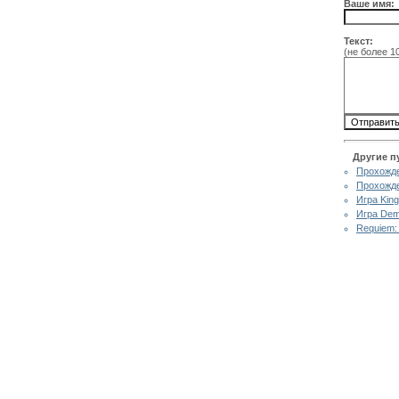
Ваше имя:
Текст:
(не более 1
Другие п
Прохожде
Прохожде
Игра King
Игра Dem
Requiem: 