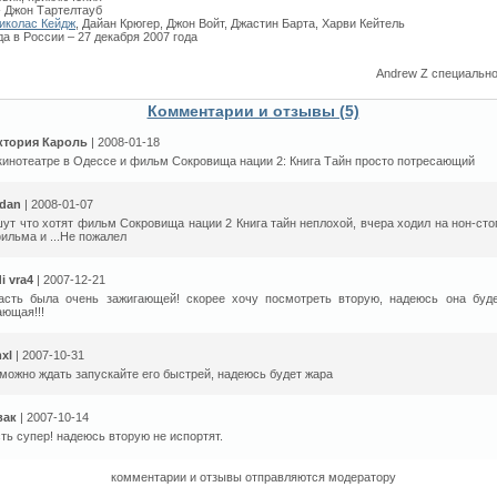
- Джон Тартелтауб
иколас Кейдж
, Дайан Крюгер, Джон Войт, Джастин Барта, Харви Кейтель
а в России – 27 декабря 2007 года
Andrew Z специальн
Комментарии и отзывы (5)
ктория Кароль
| 2008-01-18
кинотеатре в Одессе и фильм Сокровища нации 2: Книга Тайн просто потресающий
rdan
| 2008-01-07
ут что хотят фильм Сокровища нации 2 Книга тайн неплохой, вчера ходил на нон-стоп
фильма и ...Не пожалел
i vra4
| 2007-12-21
асть была очень зажигающей! скорее хочу посмотреть вторую, надеюсь она буде
ющая!!!
mxl
| 2007-10-31
можно ждать запускайте его быстрей, надеюсь будет жара
вак
| 2007-10-14
ть супер! надеюсь вторую не испортят.
комментарии и отзывы отправляются модератору