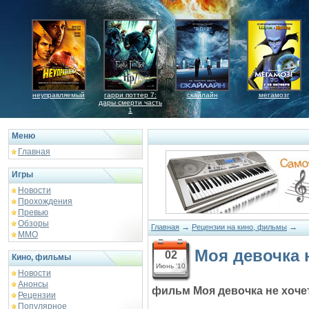
неуправляемый
гарри поттер 7:
скайлайн
мегамозг
дары смерти часть
1
Меню
Главная
Игры
Новости
Прохождения
Превью
Обзоры
→
→
Главная
Рецензии на кино, фильмы
ММО
Моя девочка 
02
Кино, фильмы
Июнь '10
Новости
Анонсы
фильм Моя девочка не хоче
Рецензии
Популярное