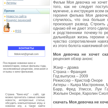
Фильм Моя девочка не хочет (
Актеры
того, как не следует посту
мужчине, а инструкция всем о
Прочее
героиня фильма Моя девочка
Новости сайта
случилось, что она больше
Конкурс рецензий
произошел развод. Строить 
однако ей не дают этого сдел
RSS
-
и родственники почему-то р
дальнейшая жизнь героини и
чувство сопротивления навя
из этого болота навязчивой 
КОНТАКТЫ
Моя девочка не хочет ска
8disknet@gmail.com
рецензия обзор анонс
Последние новинки кино и
комментарии, новые фильмы года,
Жанр – драма
эксклюзивные рецензии, описания и
Страна – Франция
отзывы к кино-фильмам.
Год выпуска – 2009
Режиссер – Кристоф Оноре
Актеры – Кьяра Мастроянни, 
Барр, Фред Улиссе, Луи Г
Жюльен Оноре, Каролин Сиоль
Страна "Кино-игр" - сайт, где
можно прочитать самые свежие
новости, интересные статьи,
скачать Моя девочка не хоч
обсудить компьютерные игры и
новинки игр, а также найти