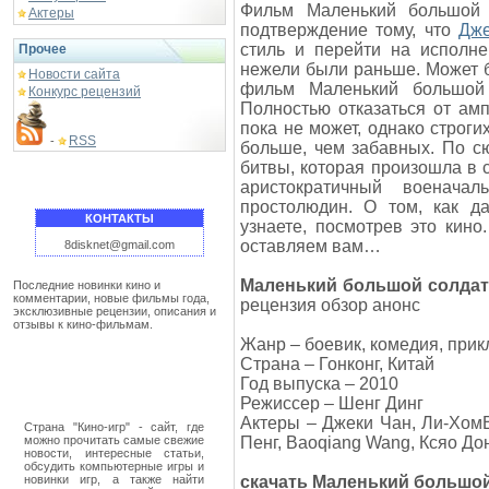
Фильм Маленький большой с
Актеры
подтверждение тому, что
Дже
стиль и перейти на исполне
Прочее
нежели были раньше. Может бы
Новости сайта
фильм Маленький большой 
Конкурс рецензий
Полностью отказаться от ам
пока не может, однако строги
RSS
-
больше, чем забавных. По с
битвы, которая произошла в 
аристократичный военачал
простолюдин. О том, как д
КОНТАКТЫ
узнаете, посмотрев это кино
оставляем вам…
8disknet@gmail.com
Маленький большой солдат
Последние новинки кино и
комментарии, новые фильмы года,
рецензия обзор анонс
эксклюзивные рецензии, описания и
отзывы к кино-фильмам.
Жанр – боевик, комедия, при
Страна – Гонконг, Китай
Год выпуска – 2010
Режиссер – Шенг Динг
Актеры – Джеки Чан, Ли-ХомВ
Страна "Кино-игр" - сайт, где
можно прочитать самые свежие
Пенг, Baoqiang Wang, Ксяо До
новости, интересные статьи,
обсудить компьютерные игры и
новинки игр, а также найти
скачать Маленький большо