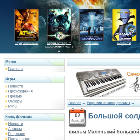
неуправляемый
гарри поттер 7:
скайлайн
мегамозг
дары смерти часть
1
Меню
Главная
Игры
Новости
Прохождения
Превью
Обзоры
→
→
Главная
Рецензии на кино, фильмы
ММО
Большой сол
02
Кино, фильмы
Июнь '10
Новости
Анонсы
фильм Маленький большой
Рецензии
Популярное