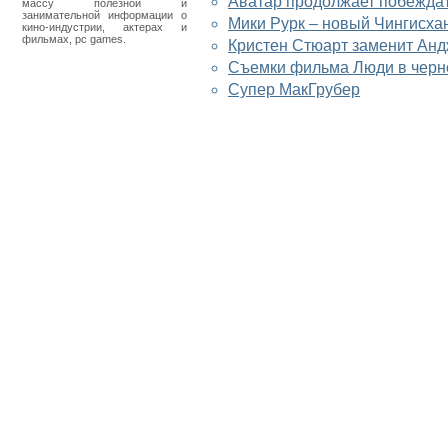
Аватар продолжает побежда
массу полезной и
занимательной информации о
Мики Рурк – новый Чингисха
кино-индустрии, актерах и
фильмах, pc games.
Кристен Стюарт заменит Ан
Съемки фильма Люди в черно
Супер МакГрубер