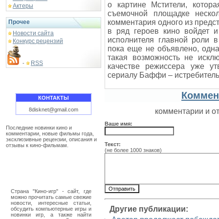
о картине Мстители, котор
Актеры
съемочной площадке нескол
комментария одного из предст
Прочее
в ряд героев кино войдет и
Новости сайта
исполнителя главной роли 
Конкурс рецензий
пока еще не объявлено, одн
такая возможность не искл
RSS
-
качестве режиссера уже у
сериалу Баффи – истребител
Коммен
КОНТАКТЫ
8disknet@gmail.com
комментарии и о
Ваше имя:
Последние новинки кино и
комментарии, новые фильмы года,
эксклюзивные рецензии, описания и
Текст:
отзывы к кино-фильмам.
(не более 1000 знаков)
Страна "Кино-игр" - сайт, где
можно прочитать самые свежие
новости, интересные статьи,
Другие публикации:
обсудить компьютерные игры и
новинки игр, а также найти