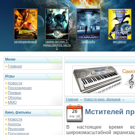
неуправляемый
гарри поттер 7:
скайлайн
мегамозг
дары смерти часть
1
Меню
Главная
Игры
Новости
Прохождения
Превью
Обзоры
→
→
Главная
Новости кино, фильмов
ММО
Мстителей п
26
Кино, фильмы
Апр '10
Новости
Анонсы
В настоящее время во
Рецензии
широкомасштабной экранизаци
Популярное