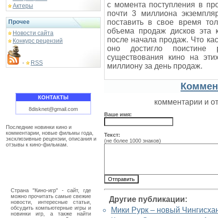
с момента поступления в пр
Актеры
почти 3 миллиона экземпля
поставить в свое время то
Прочее
объема продаж дисков эта к
Новости сайта
после начала продаж. Что ка
Конкурс рецензий
оно достигло поистине 
существования кино на эти
RSS
-
миллиону за день продаж.
Коммен
КОНТАКТЫ
комментарии и о
8disknet@gmail.com
Ваше имя:
Последние новинки кино и
комментарии, новые фильмы года,
Текст:
эксклюзивные рецензии, описания и
(не более 1000 знаков)
отзывы к кино-фильмам.
Страна "Кино-игр" - сайт, где
можно прочитать самые свежие
Другие публикации:
новости, интересные статьи,
обсудить компьютерные игры и
Мики Рурк – новый Чингисха
новинки игр, а также найти