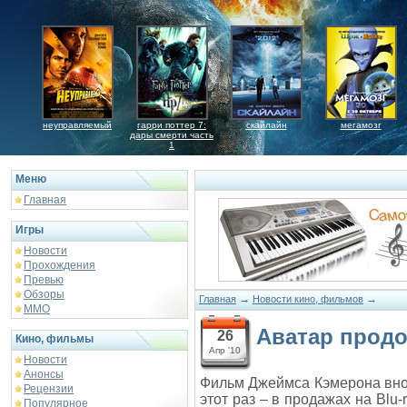
неуправляемый
гарри поттер 7:
скайлайн
мегамозг
дары смерти часть
1
Меню
Главная
Игры
Новости
Прохождения
Превью
Обзоры
→
→
Главная
Новости кино, фильмов
ММО
Аватар продо
26
Кино, фильмы
Апр '10
Новости
Анонсы
Фильм Джеймса Кэмерона вно
Рецензии
этот раз – в продажах на Blu-
Популярное