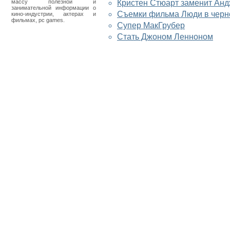
массу полезной и
Кристен Стюарт заменит Ан
занимательной информации о
Съемки фильма Люди в черно
кино-индустрии, актерах и
фильмах, pc games.
Супер МакГрубер
Стать Джоном Ленноном