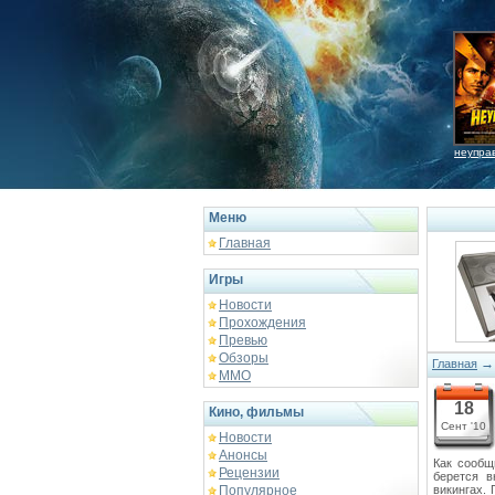
неупра
Меню
Главная
Игры
Новости
Прохождения
Превью
Обзоры
Главная
ММО
18
Кино, фильмы
Сент '10
Новости
Анонсы
Как сообщ
Рецензии
берется в
Популярное
викингах. 