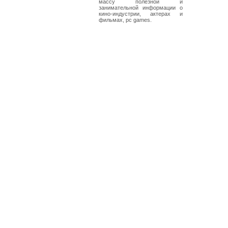
массу полезной и
занимательной информации о
кино-индустрии, актерах и
фильмах, pc games.