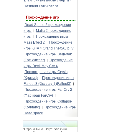
зла 4: Жизнь после смерти /
Resident Evil: Afterlife
Прохождение игр
Dead Space 2 прохождение
игры
Mafia 2 прохождение
|
игры
Прохождение игры
|
Mass Effect 2
Прохождение
|
игры GTA 4 Grand Theft Auto IV
|
Прохождение игры Ведьмак
(The Witcher)
Прохождение
|
игры Devil May Cry 4
|
Прохождение игры Crysis
(Кризис)
Прохождение игры
|
Fallout 3 (Фоллаут) (Fallout3)
|
Прохождение игры Far Cry 2
(Фар край FarCry)
|
Прохождение игры Collapse
(Коллапс)
Прохождение игры
|
Dead space
"Страна Кино - Игр": это кино -