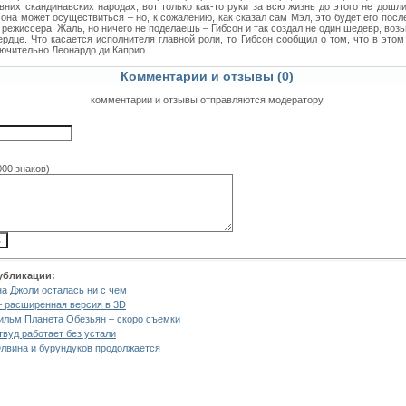
вних скандинавских народах, вот только как-то руки за всю жизнь до этого не дошли
она может осуществиться – но, к сожалению, как сказал сам Мэл, это будет его посл
 режиссера. Жаль, но ничего не поделаешь – Гибсон и так создал не один шедевр, воз
рдце. Что касается исполнителя главной роли, то Гибсон сообщил о том, что в этом
лючительно Леонардо ди Каприо
Комментарии и отзывы (0)
комментарии и отзывы отправляются модератору
000 знаков)
убликации:
а Джоли осталась ни с чем
– расширенная версия в 3D
льм Планета Обезьян – скоро съемки
твуд работает без устали
лвина и бурундуков продолжается