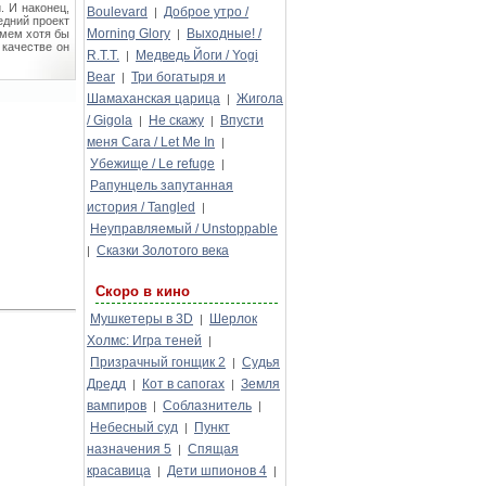
. И наконец,
Boulevard
Доброе утро /
|
едний проект
Morning Glory
Выходные! /
ьмем хотя бы
|
 качестве он
R.T.T.
Медведь Йоги / Yogi
|
Bear
Три богатыря и
|
Шамаханская царица
Жигола
|
/ Gigola
Не скажу
Впусти
|
|
меня Сага / Let Me In
|
Убежище / Le refuge
|
Рапунцель запутанная
история / Tangled
|
Неуправляемый / Unstoppable
Сказки Золотого века
|
Скоро в кино
Мушкетеры в 3D
Шерлок
|
Холмс: Игра теней
|
Призрачный гонщик 2
Судья
|
Дредд
Кот в сапогах
Земля
|
|
вампиров
Соблазнитель
|
|
Небесный суд
Пункт
|
назначения 5
Спящая
|
красавица
Дети шпионов 4
|
|