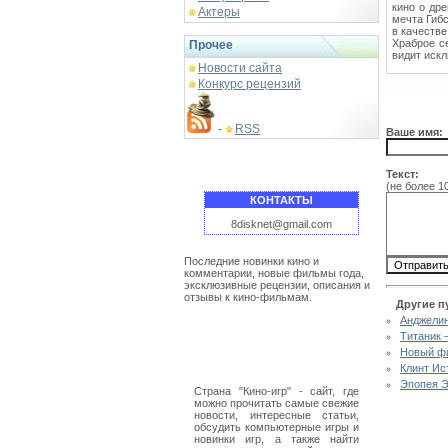
кино о дре
Актеры
мечта Гибс
в качестве
Храброе се
Прочее
видит иск
Новости сайта
Конкурс рецензий
RSS
-
Ваше имя:
Текст:
(не более 1
КОНТАКТЫ
8disknet@gmail.com
Последние новинки кино и
комментарии, новые фильмы года,
эксклюзивные рецензии, описания и
отзывы к кино-фильмам.
Другие п
Анджелин
Титаник 
Новый фи
Клинт Ис
Эпопея Э
Страна "Кино-игр" - сайт, где
можно прочитать самые свежие
новости, интересные статьи,
обсудить компьютерные игры и
новинки игр, а также найти