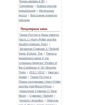
Конан-варвар в 3D
|
Смурфики
Ковбои против
|
пришельцев
Несносные
|
боссы
Восстание планеты
|
обезьян
Популярное кино
Гарри Поттер и Дары смерти:
Часть 1 / Harry Potter and the
Deathly Hallows: Part I
|
Затмение Сумерки 3 / Twilight
Saga: Eclipse, The
Пираты
|
Карибского моря 4: На
странных берегах / Pirates of
the Caribbean 4: On Stranger
Tides
2012 / 2012
Аватар /
|
|
Avatar
Гарри Поттер и
|
Принц-полукровка / Harry Potter
and the Half-Blood Prince
|
Новолуние Сумерки 2 / New
Moon
Сумерки / Twilight
|
|
Начало / Inception
Обитель
|