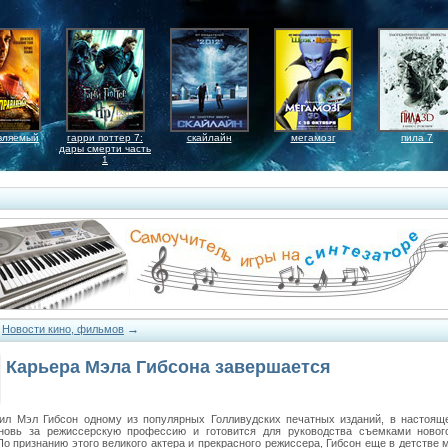
вляемый
гарри поттер 7:
скайлайн
мегамозг
пила 7
дары смерти часть
1
→
→
Новости кино, фильмов
Карьера Мэла Гибсона завершается
ил Мэл Гибсон одному из популярных Голливудских печатных изданий, в настоящ
новь за режиссерскую профессию и готовится для руководства съемками ново
По признанию этого великого актера и прекрасного режиссера, Гибсон еще в детстве 