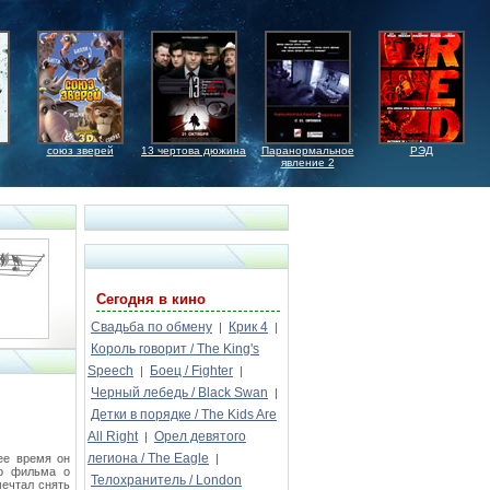
союз зверей
13 чертова дюжина
Паранормальное
РЭД
явление 2
Сегодня в кино
Свадьба по обмену
Крик 4
|
|
Король говорит / The King's
Speech
Боец / Fighter
|
|
Черный лебедь / Black Swan
|
Детки в порядке / The Kids Are
All Right
Орел девятого
|
легиона / The Eagle
ее время он
|
го фильма о
Телохранитель / London
мечтал снять