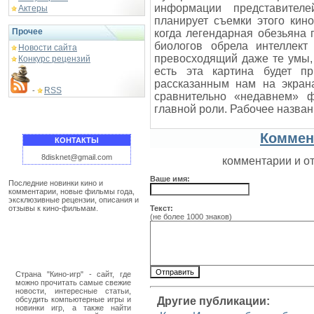
информации представителе
Актеры
планирует съемки этого кин
Прочее
когда легендарная обезьяна 
биологов обрела интеллект
Новости сайта
превосходящий даже те умы,
Конкурс рецензий
есть эта картина будет п
рассказанным нам на экран
RSS
-
сравнительно «недавнем» 
главной роли. Рабочее назван
Коммен
КОНТАКТЫ
8disknet@gmail.com
комментарии и о
Ваше имя:
Последние новинки кино и
комментарии, новые фильмы года,
эксклюзивные рецензии, описания и
отзывы к кино-фильмам.
Текст:
(не более 1000 знаков)
Страна "Кино-игр" - сайт, где
можно прочитать самые свежие
новости, интересные статьи,
обсудить компьютерные игры и
Другие публикации:
новинки игр, а также найти