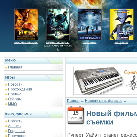
неуправляемый
гарри поттер 7:
скайлайн
мегамозг
дары смерти часть
1
Меню
Главная
Игры
Новости
Прохождения
Превью
Обзоры
→
→
Главная
Новости кино, фильмов
ММО
Новый фильм
15
Кино, фильмы
Сент '10
съемки
Новости
Анонсы
Рецензии
Руперт Уайэтт станет режис
Популярное