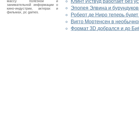
Клинт Иствуд работает без у
массу полезной и
занимательной информации о
Эпопея Элвина и бурундуков
кино-индустрии, актерах и
фильмах, pc games.
Роберт де Ниро теперь будет
Вигго Мортенсен в необычно
Формат 3D добрался и до Би