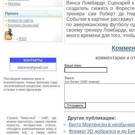
Винса Ломбарди. Сценарий к 
Актеры
создатель сюжета о Форесте
тренера сам Роберт де Нир
Прочее
События в картине расскажут 
Новости сайта
по американскому футболу о
Конкурс рецензий
своему тренеру Ломбарди, кот
много времени для того, чтоб
RSS
-
Коммен
комментарии и о
КОНТАКТЫ
Ваше имя:
8disknet@gmail.com
Текст:
Последние новинки кино и
(не более 1000 знаков)
комментарии, новые фильмы года,
эксклюзивные рецензии, описания и
отзывы к кино-фильмам.
Другие публикации:
Страна "Кино-игр" - сайт, где
можно прочитать самые свежие
Вигго Мортенсен в необычно
новости, интересные статьи,
обсудить компьютерные игры и
Формат 3D добрался и до Би
новинки игр, а также найти