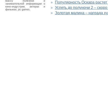
массу полезной и
Популярность Оскара растет 
занимательной информации о
кино-индустрии, актерах и
Успеть до полуночи 2 – скоро
фильмах, pc games.
Золотая малина – награда х