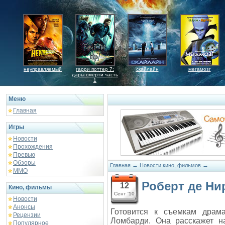
неуправляемый
гарри поттер 7:
скайлайн
мегамозг
дары смерти часть
1
Меню
Главная
Игры
Новости
Прохождения
Превью
Обзоры
→
→
Главная
Новости кино, фильмов
ММО
Роберт де Ни
12
Кино, фильмы
Сент '10
Новости
Анонсы
Готовится к съемкам драм
Рецензии
Ломбарди. Она расскажет н
Популярное