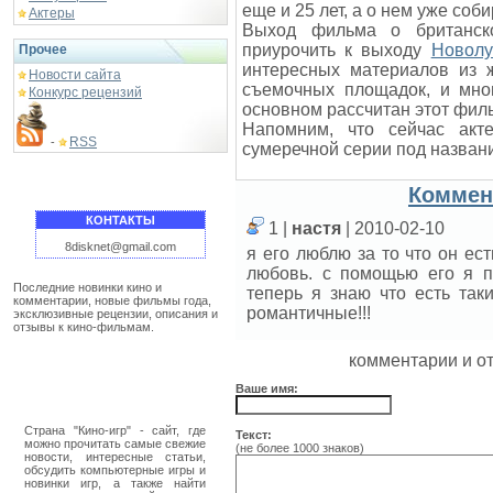
еще и 25 лет, а о нем уже со
Актеры
Выход фильма о британско
приурочить к выходу
Новолу
Прочее
интересных материалов из 
Новости сайта
съемочных площадок, и мног
Конкурс рецензий
основном рассчитан этот филь
Напомним, что сейчас акт
RSS
-
сумеречной серии под назван
Коммен
КОНТАКТЫ
1 |
настя
| 2010-02-10
8disknet@gmail.com
я его люблю за то что он ест
любовь. с помощью его я п
Последние новинки кино и
теперь я знаю что есть так
комментарии, новые фильмы года,
романтичные!!!
эксклюзивные рецензии, описания и
отзывы к кино-фильмам.
комментарии и о
Ваше имя:
Страна "Кино-игр" - сайт, где
Текст:
можно прочитать самые свежие
(не более 1000 знаков)
новости, интересные статьи,
обсудить компьютерные игры и
новинки игр, а также найти