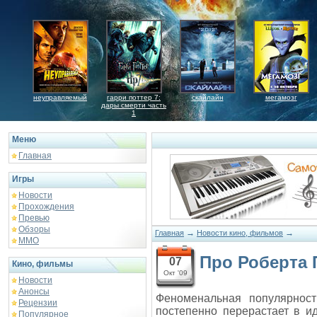
неуправляемый
гарри поттер 7:
скайлайн
мегамозг
дары смерти часть
1
Меню
Главная
Игры
Новости
Прохождения
Превью
Обзоры
→
→
Главная
Новости кино, фильмов
ММО
Про Роберта 
07
Кино, фильмы
Окт '09
Новости
Анонсы
Феноменальная популярност
Рецензии
постепенно перерастает в и
Популярное