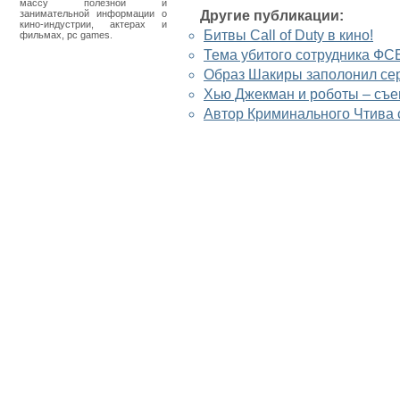
массу полезной и
занимательной информации о
Другие публикации:
кино-индустрии, актерах и
Битвы Call of Duty в кино!
фильмах, pc games.
Тема убитого сотрудника ФС
Образ Шакиры заполонил се
Хью Джекман и роботы – съе
Автор Криминального Чтива 