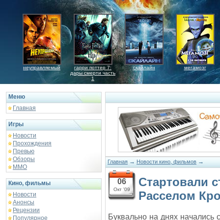
неуправляемый
гарри поттер 7:
скайлайн
мегамозг
дары смерти часть
1
Меню
Главная
Игры
Новости
Прохождения
Превью
Обзоры
→
→
Главная
Новости кино, фильмов
ММО
Стартовали с
06
Кино, фильмы
Окт '09
Расселом Кр
Новости
Анонсы
Рецензии
Буквально на днях начались 
Популярное