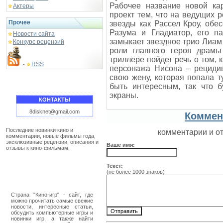
Рабочее название новой ка
Актеры
проект тем, что на ведущих р
Прочее
звезды как Рассел Кроу, об
Разума и Гладиатор, его п
Новости сайта
замыкает звездное трио Лиам
Конкурс рецензий
роли главного героя драм
триллере пойдет речь о том, 
RSS
-
персонажа Нисона – рециди
свою жену, которая попала 
быть интересным, так что 
экраны.
КОНТАКТЫ
8disknet@gmail.com
Коммен
Последние новинки кино и
комментарии и о
комментарии, новые фильмы года,
эксклюзивные рецензии, описания и
Ваше имя:
отзывы к кино-фильмам.
Текст:
(не более 1000 знаков)
Страна "Кино-игр" - сайт, где
можно прочитать самые свежие
новости, интересные статьи,
обсудить компьютерные игры и
новинки игр, а также найти