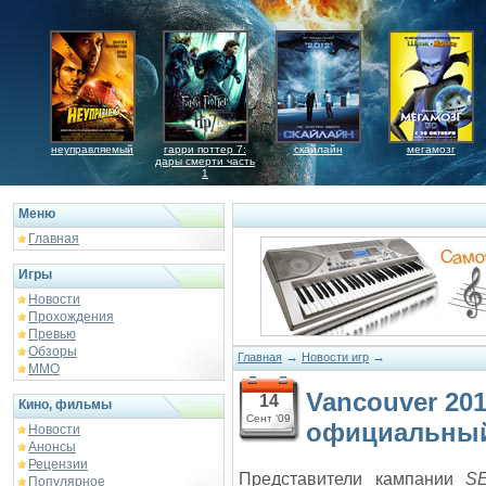
неуправляемый
гарри поттер 7:
скайлайн
мегамозг
дары смерти часть
1
Меню
Главная
Игры
Новости
Прохождения
Превью
Обзоры
→
→
Главная
Новости игр
ММО
Vancouver 20
14
Кино, фильмы
Сент '09
официальный
Новости
Анонсы
Рецензии
Представители кампании
S
Популярное