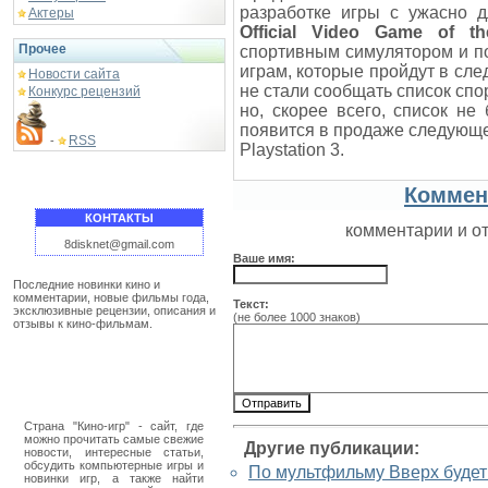
разработке игры с ужасно
Актеры
Official Video Game of t
Прочее
спортивным симулятором и п
играм, которые пройдут в сле
Новости сайта
не стали сообщать список спо
Конкурс рецензий
но, скорее всего, список не
появится в продаже следующе
RSS
-
Playstation 3.
Коммен
КОНТАКТЫ
комментарии и о
8disknet@gmail.com
Ваше имя:
Последние новинки кино и
комментарии, новые фильмы года,
Текст:
эксклюзивные рецензии, описания и
(не более 1000 знаков)
отзывы к кино-фильмам.
Страна "Кино-игр" - сайт, где
можно прочитать самые свежие
Другие публикации:
новости, интересные статьи,
обсудить компьютерные игры и
По мультфильму Вверх будет
новинки игр, а также найти