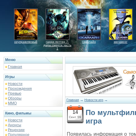
неуправляемый
гарри поттер 7:
скайлайн
мегамозг
дары смерти часть
1
Меню
Главная
Игры
Новости
Прохождения
Превью
Обзоры
→
→
Главная
Новости игр
ММО
По мультфиль
14
Кино, фильмы
Сент '09
игра
Новости
Анонсы
Рецензии
Появилась информация о том
Популярное