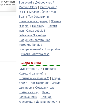
in Conflict:
Boulevard
Доброе утро /
|
тирование —
Morning Glory
Выходные! /
|
R.T.T.
Медведь Йоги / Yogi
|
Bear
Три богатыря и
|
Шамаханская царица
Жигола
|
/ Gigola
Не скажу
Впусти
|
|
меня Сага / Let Me In
|
Убежище / Le refuge
|
Рапунцель запутанная
история / Tangled
|
Неуправляемый / Unstoppable
Сказки Золотого века
|
Скоро в кино
Мушкетеры в 3D
Шерлок
|
Холмс: Игра теней
|
Призрачный гонщик 2
Судья
|
Дредд
Кот в сапогах
Земля
|
|
вампиров
Соблазнитель
|
|
Небесный суд
Пункт
|
назначения 5
Спящая
|
красавица
Дети шпионов 4
|
|