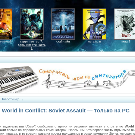
вляемый
гарри поттер 7:
скайлайн
мегамозг
пила 7
дары смерти часть
1
→
→
Новости игр
World in Conflict: Soviet Assault — только на PC
и издательства
Ubisoft
сообщили о принятии решения выпустить стратегию
World 
ault
только на персональных компьютерах. Напомним, что первая часть игры была 
лях, правда, в то время права на проект находились в руках компании
Sierra
, которая к