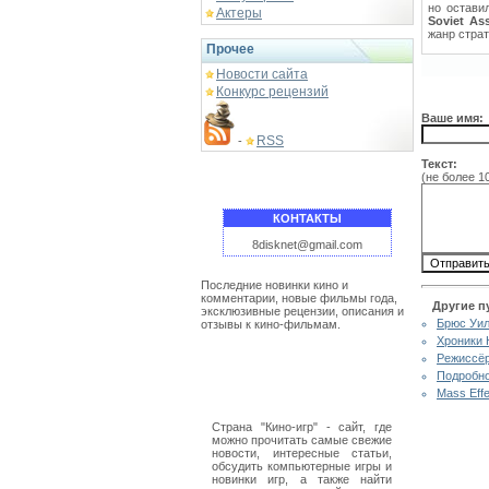
но остави
Актеры
Soviet Ass
жанр страт
Прочее
Новости сайта
Конкурс рецензий
Ваше имя:
RSS
-
Текст:
(не более 1
КОНТАКТЫ
8disknet@gmail.com
Последние новинки кино и
комментарии, новые фильмы года,
Другие п
эксклюзивные рецензии, описания и
Брюс Уил
отзывы к кино-фильмам.
Хроники 
Режиссёр
Подробно
Mass Eff
Страна "Кино-игр" - сайт, где
можно прочитать самые свежие
новости, интересные статьи,
обсудить компьютерные игры и
новинки игр, а также найти