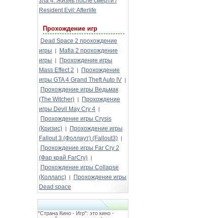
зла 4: Жизнь после смерти /
Resident Evil: Afterlife
Прохождение игр
Dead Space 2 прохождение
игры
Mafia 2 прохождение
|
игры
Прохождение игры
|
Mass Effect 2
Прохождение
|
игры GTA 4 Grand Theft Auto IV
|
Прохождение игры Ведьмак
(The Witcher)
Прохождение
|
игры Devil May Cry 4
|
Прохождение игры Crysis
(Кризис)
Прохождение игры
|
Fallout 3 (Фоллаут) (Fallout3)
|
Прохождение игры Far Cry 2
(Фар край FarCry)
|
Прохождение игры Collapse
(Коллапс)
Прохождение игры
|
Dead space
"Страна Кино - Игр": это кино -