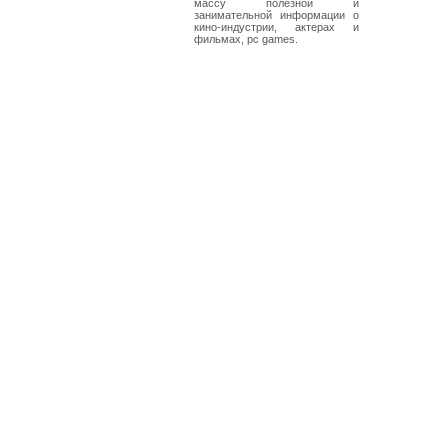
массу полезной и
занимательной информации о
кино-индустрии, актерах и
фильмах, pc games.