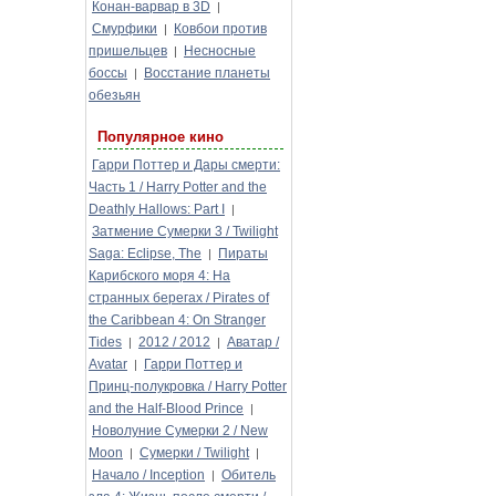
Конан-варвар в 3D
|
Смурфики
Ковбои против
|
пришельцев
Несносные
|
боссы
Восстание планеты
|
обезьян
Популярное кино
Гарри Поттер и Дары смерти:
Часть 1 / Harry Potter and the
Deathly Hallows: Part I
|
Затмение Сумерки 3 / Twilight
Saga: Eclipse, The
Пираты
|
Карибского моря 4: На
странных берегах / Pirates of
the Caribbean 4: On Stranger
Tides
2012 / 2012
Аватар /
|
|
Avatar
Гарри Поттер и
|
Принц-полукровка / Harry Potter
and the Half-Blood Prince
|
Новолуние Сумерки 2 / New
Moon
Сумерки / Twilight
|
|
Начало / Inception
Обитель
|