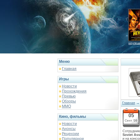
неупра
Меню
Главная
Игры
Новости
Прохождения
Превью
Обзоры
Главная
ММО
05
Кино, фильмы
Сент '09
Новости
Анонсы
Сотрудник
Рецензии
Soviet Ass
Популярное
и на консо