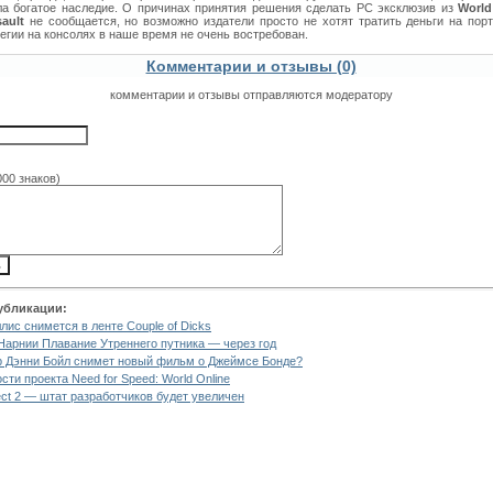
ла богатое наследие. О причинах принятия решения сделать PC эксклюзив из
World 
ault
не сообщается, но возможно издатели просто не хотят тратить деньги на пор
егии на консолях в наше время не очень востребован.
Комментарии и отзывы (0)
комментарии и отзывы отправляются модератору
000 знаков)
убликации:
лис снимется в ленте Couple of Dicks
Нарнии Плавание Утреннего путника — через год
 Дэнни Бойл снимет новый фильм о Джеймсе Бонде?
сти проекта Need for Speed: World Online
ect 2 — штат разработчиков будет увеличен