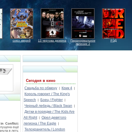
союз зверей
13 чертова дюжина
Паранормальное
РЭД
явление 2
Сегодня в кино
Свадьба по обмену
Крик 4
|
|
Король говорит / The King's
Speech
Боец / Fighter
|
|
Черный лебедь / Black Swan
|
Детки в порядке / The Kids Are
All Right
Орел девятого
|
легиона / The Eagle
in Conflict:
|
выпущена ещё
Телохранитель / London
анула в лету,